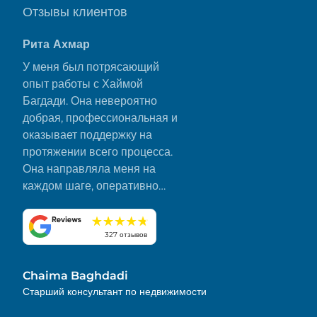
Отзывы клиентов
Рита Ахмар
У меня был потрясающий
опыт работы с Хаймой
Багдади. Она невероятно
добрая, профессиональная и
оказывает поддержку на
протяжении всего процесса.
Она направляла меня на
каждом шаге, оперативно
отвечала на все мои вопросы
и сделала все гладко и без
стресса. Я искренне ценю ее
327 отзывов
преданность делу и внимание
к деталям. Настоятельно
Chaima Baghdadi
рекомендую!
Старший консультант по недвижимости