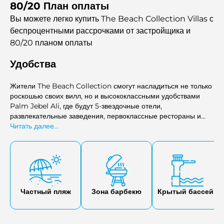
80/20 План оплаты
предложить жителям первоклассный образ жизни на берегу
моря.
Вы можете легко купить The Beach Collection Villas с
беспроцентными рассрочками
от застройщика и
80/20 планом оплаты
Удобства
Жители The Beach Collection смогут насладиться не только
роскошью своих вилл, но и высококлассными удобствами
Palm Jebel Ali, где будут 5-звездочные отели,
развлекательные заведения, первоклассные рестораны и
широкий спектр возможностей для отдыха. Этот обширный
Читать далее...
остров, в два раза больше Palm Jumeirah, предлагает
непревзойденное сочетание роскоши, уединения и
потрясающей природной красоты.
Частный пляж
Зона барбекю
Крытый бассейн