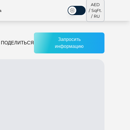
AED
а
/ SqFt.
Темная тема
/ RU
Запросить
ПОДЕЛИТЬСЯ
информацию
аусы
Наша команда
Пентхаусы
Пентхаусы