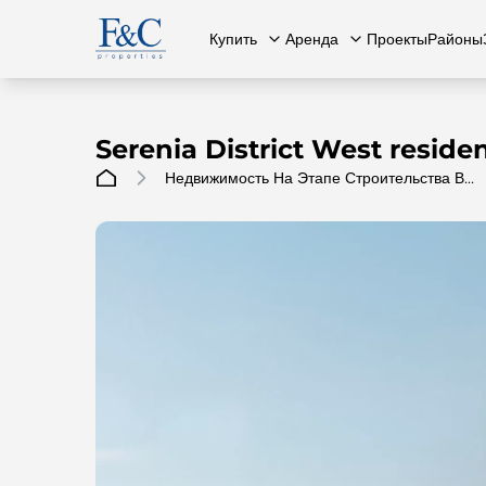
Купить
Аренда
Проекты
Районы
Serenia District West reside
Недвижимость На Этапе Строительства В
Дубае
Вся недвижимость
О нас
Вся недвижимость
Свяжит
К