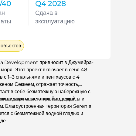
/40
Q4 2028
ан
Сдача в
латы
эксплуатацию
 объектов
lma Development привносит в Джумейра-
моря. Этот проект включает в себя 48
 с 1–3 спальнями и пентхаусов с 4
кеном Секкеем, отражает точность,
етает в себе безмятежную набережную с
и видами с элегантной отделкой.
ровки, огромные открытые террасы и
. Благоустроенная территория Serenia
ется с безмятежной водной гладью и
де.