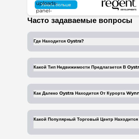
Узнать больше
Часто задаваемые вопросы
Где Находится Oystra?
Oystra находится на острове Al Marjan в Ра
всего 20 минут.
Какой Тип Недвижимости Предлагается В Oyst
В Oystra предлагаются к покупке роскошные 
Как Далеко Oystra Находится От Курорта Wyn
Жители Oystra могут добраться до курорта п
Какой Популярный Торговый Центр Находится 
Торговый центр Al Hamra находится совсем 