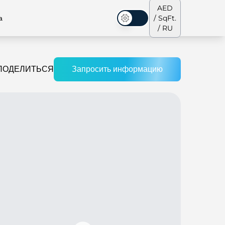
AED
а
/ SqFt.
Темная тема
/ RU
ПОДЕЛИТЬСЯ
Запросить информацию
аусы
Наша команда
Пентхаусы
Пентхаусы