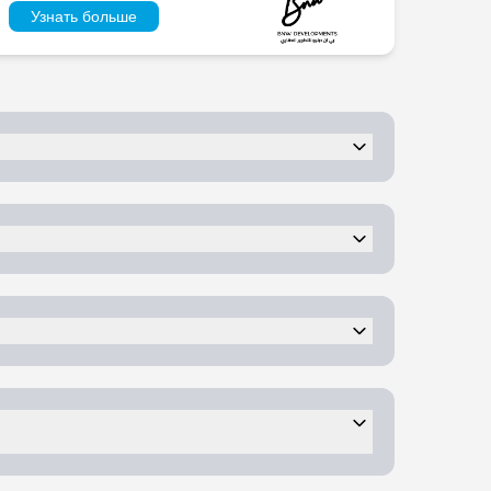
Узнать больше
ие от Oystra до аэропорта RАК составляет
невые виллы и пентхаусы премиум-класса.
магазины премиальных брендов со всего