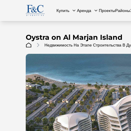
Купить
Аренда
Проекты
Районы
Oystra on Al Marjan Island
Недвижимость На Этапе Строительства В Д
Вся недвижимость
О нас
Вся недвижимость
Свяжит
К