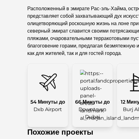
Расположенный в эмирате Рас-эль-Хайма, ост
представляет собой захватывающий дух искусс
олицетворяющий роскошную жизнь на лоне при
северный эмират славится своими потрясающ
пляжами, очаровательными терракотовыми пу
благоговение горами, предлагая безмятежную 
как для жителей, так и для гостей города.
54 Минуты до
66 Минуты до
12 Мин
Dxb Airport
Downtown
Burj A
Dubai
Похожие проекты