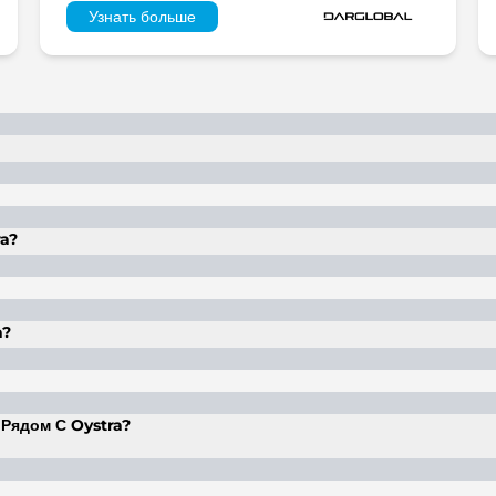
Узнать больше
с-эль-Хайме. Это популярное место назначения, а расстоян
ra?
апартаменты от 1 до 3 спален. Здесь также есть двухуров
n?
ешком за 10 минут.
Рядом С Oystra?
рядом с этим комплексом. Это престижное место, где есть 