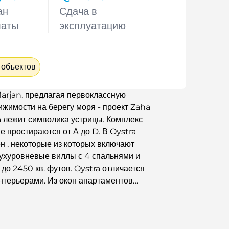
ан
Сдача в
латы
эксплуатацию
 объектов
arjan, предлагая первоклассную
жимости на берегу моря - проект Zaha
a лежит символика устрицы. Комплекс
е простираются от А до D. В Oystra
н , некоторые из которых включают
вухуровневые виллы с 4 спальнями и
до 2450 кв. футов. Oystra отличается
нтерьерами. Из окон апартаментов
 Винн.