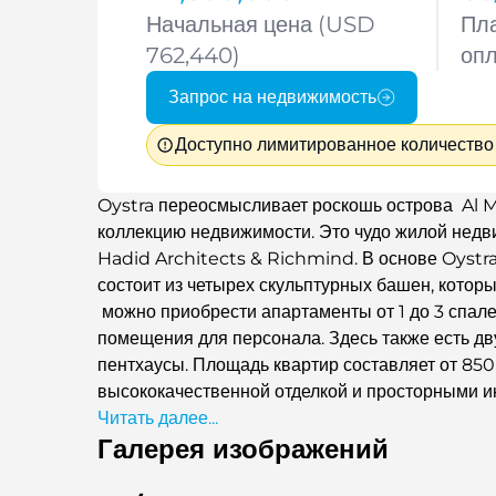
Начальная цена (USD
Пл
762,440)
оп
Запрос на недвижимость
Доступно лимитированное количество
Oystra переосмысливает роскошь острова Al M
коллекцию недвижимости. Это чудо жилой недви
Hadid Architects & Richmind. В основе Oystr
состоит из четырех скульптурных башен, которы
можно приобрести апартаменты от 1 до 3 спале
помещения для персонала. Здесь также есть д
пентхаусы. Площадь квартир составляет от 850 
высококачественной отделкой и просторными и
открывается вид на море и близлежащий курорт
Читать далее...
Галерея изображений