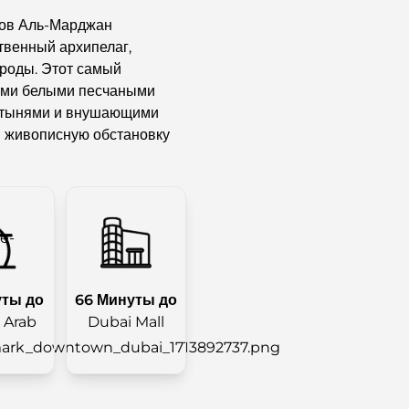
ров Аль-Марджан
твенный архипелаг,
роды. Этот самый
ими белыми песчаными
стынями и внушающими
и живописную обстановку
уты до
66 Минуты до
l Arab
Dubai Mall