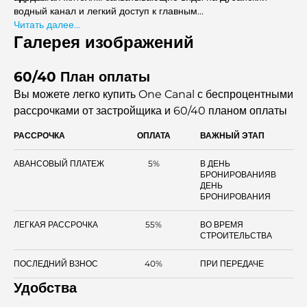
водный канал и легкий доступ к главным
достопримечательностям. Это место обеспечивает
Читать далее...
идеальный баланс между спокойствием пышной зелени и
Галерея изображений
удобством городской жизни, находясь недалеко от торговых
центров, ресторанов и основных достопримечательностей.
60/40 План оплаты
Вы можете легко купить One Canal с беспроцентными
рассрочками
от застройщика и 60/40 планом оплаты
РАССРОЧКА
ОПЛАТА
ВАЖНЫЙ ЭТАП
АВАНСОВЫЙ ПЛАТЕЖ
5%
В ДЕНЬ
БРОНИРОВАНИЯВ
ДЕНЬ
БРОНИРОВАНИЯ
ЛЕГКАЯ РАССРОЧКА
55%
ВО ВРЕМЯ
СТРОИТЕЛЬСТВА
ПОСЛЕДНИЙ ВЗНОС
40%
ПРИ ПЕРЕДАЧЕ
Удобства