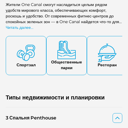
Жители One Canal смогут насладиться целым рядом
удобств мирового класса, обеспечивающих комфорт,
роскошь и удобство. От современных фитнес-центров до
спокойных зеленых зон — в One Canal найдется что-то для
каждого. Проект также предлагает первоклассные услуги и
Читать далее...
особенности, которые удовлетворят потребности каждого
жителя, позволяя им наслаждаться жизнью, полной
расслабления и легкости.
Общественные
Спортзал
Ресторан
парки
Типы недвижимости и планировки
3 Спальня Penthouse