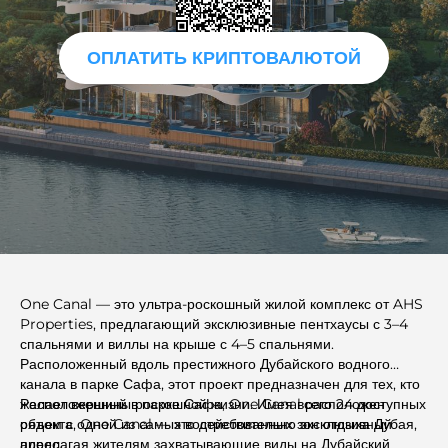
ОПЛАТИТЬ КРИПТОВАЛЮТОЙ
One Canal — это ультра-роскошный жилой комплекс от AHS
Properties, предлагающий эксклюзивные пентхаусы с 3–4
спальнями и виллы на крыше с 4–5 спальнями.
Расположенный вдоль престижного Дубайского водного
канала в парке Сафа, этот проект предназначен для тех, кто
желает вершины роскошной жизни. Имея всего 24 доступных
Расположенный в парке Сафа, One Canal расположен
объекта, One Canal — это действительно эксклюзивный
рядом с одной из самых востребованных зон отдыха Дубая,
адрес.
предлагая жителям захватывающие виды на Дубайский