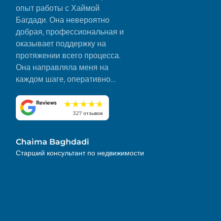
опыт работы с Хаймой
Багдади. Она невероятно
добрая, профессиональная и
оказывает поддержку на
протяжении всего процесса.
Она направляла меня на
каждом шаге, оперативно
отвечала на все мои вопросы
и сделала все гладко и без
стресса. Я искренне ценю ее
327 отзывов
преданность делу и внимание
к деталям. Настоятельно
Chaima Baghdadi
рекомендую!
Старший консультант по недвижимости