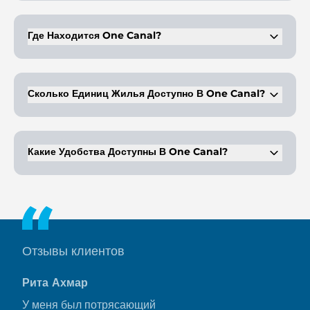
One Canal предлагает пентхаусы с 3–4 спальнями и виллы на
верхнем этаже с 4–5 спальнями.
Где Находится One Canal?
One Canal расположен рядом с парком Сафа вдоль Дубайского
водного канала.
Сколько Единиц Жилья Доступно В One Canal?
В One Canal всего 24 эксклюзивных объекта.
Какие Удобства Доступны В One Canal?
Удобства включают торговые точки, тренажерный зал,
бассейны и пышные зеленые парки.
Отзывы клиентов
Рита Ахмар
У меня был потрясающий