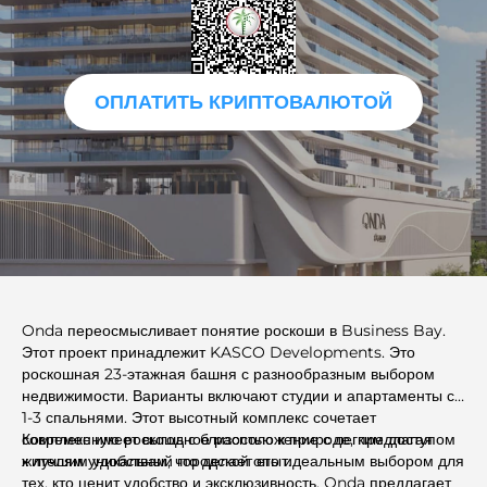
ОПЛАТИТЬ КРИПТОВАЛЮТОЙ
Onda переосмысливает понятие роскоши в Business Bay.
Этот проект принадлежит KASCO Developments. Это
роскошная 23-этажная башня с разнообразным выбором
недвижимости. Варианты включают студии и апартаменты с
1-3 спальнями. Этот высотный комплекс сочетает
современную роскошь с близостью к природе, предлагая
Комплекс имеет выгодное расположение с легким доступом
жителям уникальный городской опыт.
к лучшим удобствам, что делает его идеальным выбором для
тех, кто ценит удобство и эксклюзивность. Onda предлагает