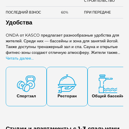
СТРОИТЕЛЬСТВО
ПОСЛЕДНИЙ ВЗНОС
60%
ПРИ ПЕРЕДАЧЕ
Удобства
ONDA от KASCO предлагает разнообразные удобства для
жителей. Среди них — бассейны и зона для занятий йогой.
Также доступны тренажерный зал и спа. Сауна и открытые
фитнес-зоны создают отличную атмосферу. Жители также
могут насладиться велнес-кафе и профессиональным
Читать далее...
коворкинг-пространством. Беговая дорожка и утопленные
места для отдыха у бассейна — прекрасное дополнение.
Спортзал
Ресторан
Общий бассейн
Студии и апартаменты с 1-3 спальнями