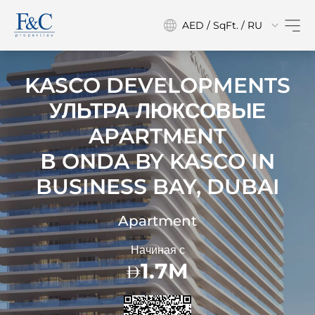
AED / SqFt. / RU
KASCO DEVELOPMENTS
УЛЬТРА ЛЮКСОВЫЕ
APARTMENT
В
ONDA BY KASCO IN
BUSINESS BAY, DUBAI
Apartment
Начиная с
1.7M