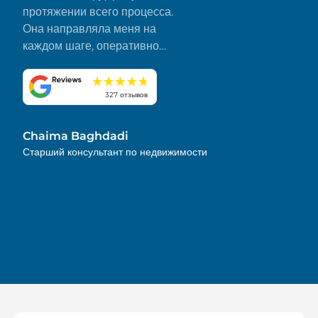
протяжении всего процесса.
Она направляла меня на
каждом шаге, оперативно
отвечала на все мои вопросы
и сделала все гладко и без
стресса. Я искренне ценю ее
327 отзывов
преданность делу и внимание
к деталям. Настоятельно
Chaima Baghdadi
рекомендую!
Старший консультант по недвижимости