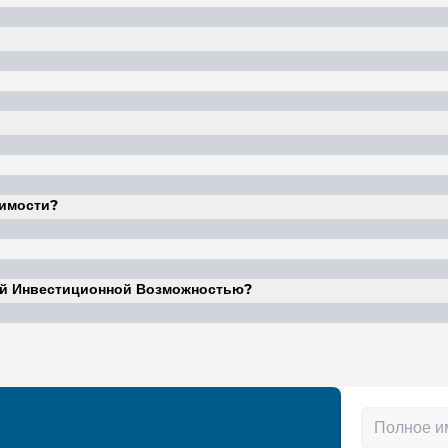
емся частью проекта International City Phase 2, и имеет
том.
ировкой, благоустроенными открытыми пространствами и на
жимости?
я выплатить 40%, что обеспечивает гибкие условия инвест
ей Инвестиционной Возможностью?
имостью недвижимости и растущим спросом на арендуемую 