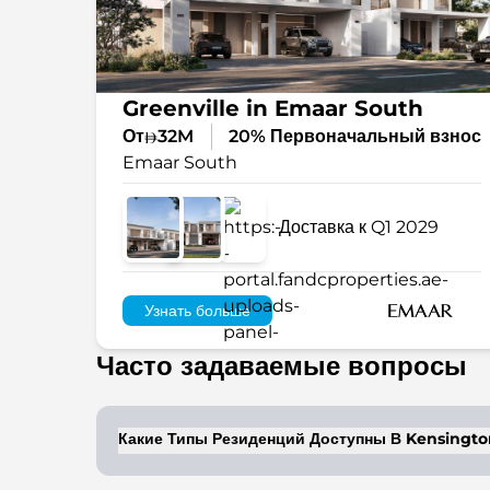
Greenville in Emaar South
От
32M
20% Первоначальный взнос
Emaar South
Доставка к Q1 2029
Узнать больше
Часто задаваемые вопросы
Какие Типы Резиденций Доступны В Kensingt
Kensington Gardens предлагает таунхаусы 