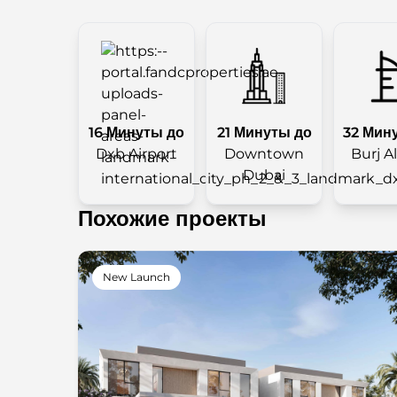
16 Минуты до
21 Минуты до
32 Мин
Dxb Airport
Downtown
Burj A
Dubai
Похожие проекты
New Launch