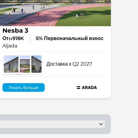
Nesba 3
От
918K
5% Первоначальный взнос
Aljada
Доставка к Q2 2027
Узнать больше
еменными удобствами.