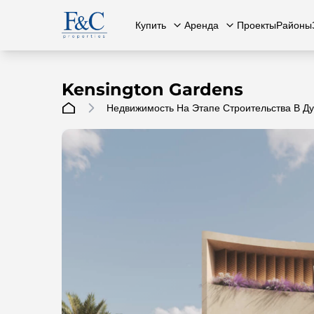
Купить
Аренда
Проекты
Районы
Kensington Gardens
Недвижимость На Этапе Строительства В Д
Вся недвижимость
О нас
Вся недвижимость
Свяжит
К