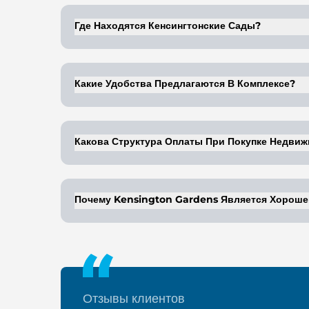
Где Находятся Кенсингтонские Сады?
Он расположен в районе Аль-Варсан, являющ
автомагистралями и общественным транспор
Какие Удобства Предлагаются В Комплексе?
Жилой комплекс отличается просторной план
медицинских учреждений.
Какова Структура Оплаты При Покупке Недви
При передаче права собственности требуетс
Почему Kensington Gardens Является Хорош
Проект расположен в районе с растущей сто
привлекательным для инвесторов.
Отзывы клиентов