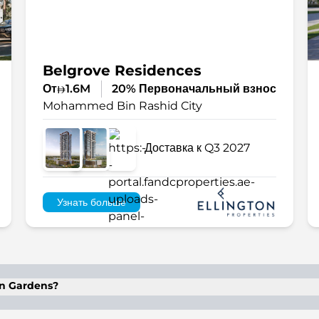
Belgrove Residences
От
1.6M
20% Первоначальный взнос
Mohammed Bin Rashid City
Доставка к Q3 2027
Узнать больше
on Gardens?
и виллы с 3–7 спальнями, полностью оборудованные совр