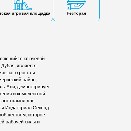
тская игровая площадка
Ресторан
являющийся ключевой
Дубая, является
ческого роста и
ерческий район,
ль-Али, демонстрирует
жения и комплексной
ьного камня для
Али Индастриал Секонд
сообществом, которое
ей рабочей силы и