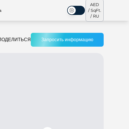
AED
а
/ SqFt.
Темная тема
/ RU
ПОДЕЛИТЬСЯ
Запросить информацию
аусы
Наша команда
Пентхаусы
Пентхаусы