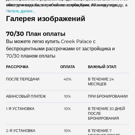
обеспечивает бесперебойное сообщение по всему городу, а
мест для отдыха, в том числе остров Крик, Айленд-парк,
уникальный устричный дизайн пристани дает жителям легкий
набережная Крик и набережная Харбор, где можно весело
Читать далее...
доступ к богатой истории и яркой культуре Дубая.
провести время всей семьей в красивой обстановке.
Галерея изображений
70/30 План оплаты
Вы можете легко купить Creek Palace с
беспроцентными рассрочками
от застройщика и
70/30 планом оплаты
РАССРОЧКА
ОПЛАТА
ВАЖНЫЙ ЭТАП
ПОСЛЕ ПЕРЕДАЧИ
40%
В ТЕЧЕНИЕ 24
МЕСЯЦЕВ
АВАНСОВЫЙ ПЛАТЕЖ
10%
ПРИ БРОНИРОВАНИИ
1-Я УСТАНОВКА
10%
В ТЕЧЕНИЕ 30 ДНЕЙ
ПОСЛЕ
БРОНИРОВАНИЯ
2-Я УСТАНОВКА
10%
В ТЕЧЕНИЕ 7