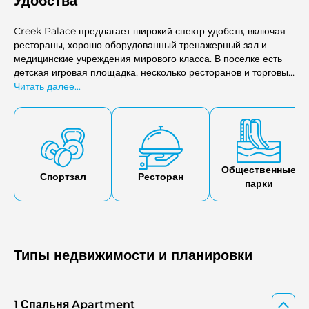
Удобства
Creek Palace предлагает широкий спектр удобств, включая
рестораны, хорошо оборудованный тренажерный зал и
медицинские учреждения мирового класса. В поселке есть
детская игровая площадка, несколько ресторанов и торговых
точек, а также супермаркет и освежающий бассейн, что
Читать далее...
создает всесторонние условия для жизни его жителей.
Общественные
Спортзал
Ресторан
парки
Типы недвижимости и планировки
1 Спальня Apartment