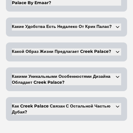
Palace By Emaar?
Creek Palace предлагает апартаменты с 1, 2 и 3 спальнями, а
также виллы с 3 спальнями на набережной.
Какие Удобства Есть Недалеко От Крик Палас?
Жители имеют легкий доступ к башням Dubai Creek Towers,
международному аэропорту Дубая, центру города Дубай,
торговому центру Dubai Mall и многим другим зданиям.
Какой Образ Жизни Предлагает Creek Palace?
Отель Creek Palace предлагает роскошный островной образ
жизни с доступом к таким достопримечательностям, как
Айленд-парк и набережная Харбор.
Какими Уникальными Особенностями Дизайна
Обладает Creek Palace?
Проект сочетает в себе архитектуру мирового класса с
природными элементами и современный дизайн для
изысканных интерьеров.
Как Creek Palace Связан С Остальной Частью
Дубая?
Полностью интегрированная транспортная система соединяет
Creek Palace с различными ключевыми точками Дубая.