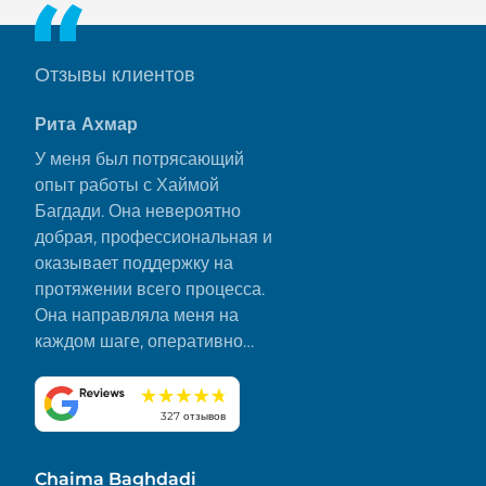
Отзывы клиентов
Рита Ахмар
У меня был потрясающий
опыт работы с Хаймой
Багдади. Она невероятно
добрая, профессиональная и
оказывает поддержку на
протяжении всего процесса.
Она направляла меня на
каждом шаге, оперативно
отвечала на все мои вопросы
и сделала все гладко и без
стресса. Я искренне ценю ее
327 отзывов
преданность делу и внимание
к деталям. Настоятельно
Chaima Baghdadi