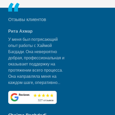
Отзывы клиентов
Рита Ахмар
У меня был потрясающий
опыт работы с Хаймой
Багдади. Она невероятно
добрая, профессиональная и
оказывает поддержку на
протяжении всего процесса.
Она направляла меня на
каждом шаге, оперативно
отвечала на все мои вопросы
и сделала все гладко и без
стресса. Я искренне ценю ее
327 отзывов
преданность делу и внимание
к деталям. Настоятельно