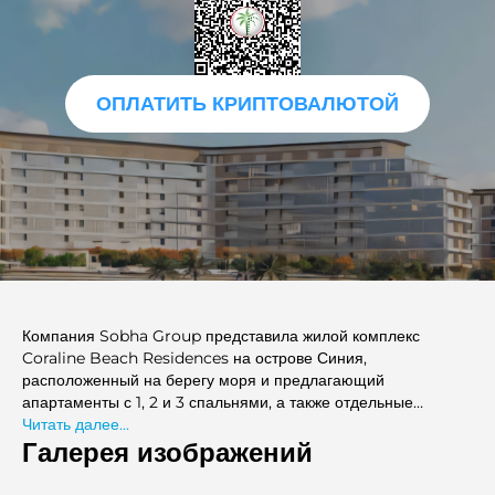
ОПЛАТИТЬ КРИПТОВАЛЮТОЙ
Компания Sobha Group представила жилой комплекс
Coraline Beach Residences на острове Синия,
расположенный на берегу моря и предлагающий
апартаменты с 1, 2 и 3 спальнями, а также отдельные
дуплексы. Проект является частью масштабного островного
Читать далее...
поселения, соединенного с материком мостом длиной 1,7 км.
Галерея изображений
Дома спроектированы таким образом, чтобы из них
открывался непрерывный вид на море с разных сторон.