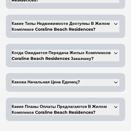
Residences?
Он расположен на острове Синия в Умм-эль-Кувейне и
соединен с ним мостом.
Какие Типы Недвижимости Доступны В Жилом
Комплексе Coraline Beach Residences?
Покупатели могут выбирать между квартирами с одной, двумя
или тремя спальнями, а также просторными двухуровневыми
апартаментами.
Когда Ожидается Передача Жилых Комплексов
Coraline Beach Residences Заказчику?
Завершение строительства запланировано на первый квартал
2028 года при условии успешного проведения строительных
работ.
Какова Начальная Цена Единиц?
Начальная стоимость квартир в отдельных вариантах
планировки начинается от 1,15 миллиона дирхамов ОАЭ.
Какие Планы Оплаты Предлагаются В Жилом
Комплексе Coraline Beach Residences?
План предусматривает структуру 60/40 с поэтапными
вложениями, привязанными к этапам строительства.