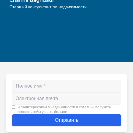
Chaima Baghdadi
рекомендую!
Старший консультант по недвижимости
Enter your phone number
Я заинтересован в недвижимости и хотел бы получить
звонок, чтобы узнать больше.
Отправить