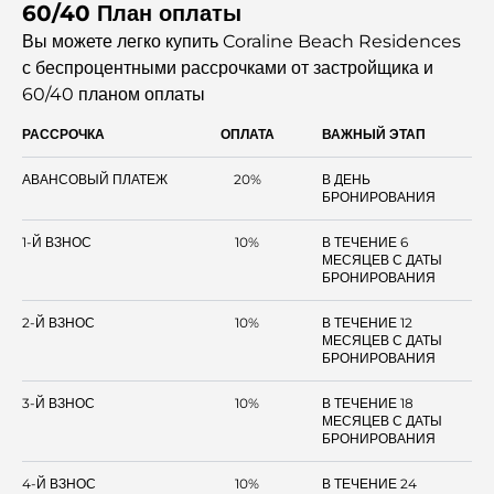
60/40 План оплаты
Архитектура выполнена в современном стиле с четкими
линиями, а интерьеры отличаются функциональным
Вы можете легко купить Coraline Beach Residences
дизайном и высококачественными поверхностями. Комплекс
с беспроцентными рассрочками
от застройщика и
обеспечивает прямой доступ к пляжам, защищенным
60/40 планом оплаты
мангровым зарослям и свободным прибрежным зонам. Он
создан для удовлетворения потребностей покупателей,
РАССРОЧКА
ОПЛАТА
ВАЖНЫЙ ЭТАП
заинтересованных в уединении, курортной атмосфере и
высокой долгосрочной ценности в продуманном островном
АВАНСОВЫЙ ПЛАТЕЖ
20%
В ДЕНЬ
месте отдыха.
БРОНИРОВАНИЯ
1-Й ВЗНОС
10%
В ТЕЧЕНИЕ 6
МЕСЯЦЕВ С ДАТЫ
БРОНИРОВАНИЯ
2-Й ВЗНОС
10%
В ТЕЧЕНИЕ 12
МЕСЯЦЕВ С ДАТЫ
БРОНИРОВАНИЯ
3-Й ВЗНОС
10%
В ТЕЧЕНИЕ 18
МЕСЯЦЕВ С ДАТЫ
БРОНИРОВАНИЯ
4-Й ВЗНОС
10%
В ТЕЧЕНИЕ 24