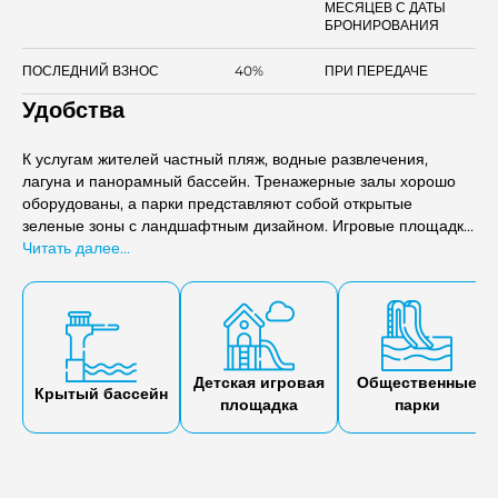
МЕСЯЦЕВ С ДАТЫ
БРОНИРОВАНИЯ
ПОСЛЕДНИЙ ВЗНОС
40%
ПРИ ПЕРЕДАЧЕ
Удобства
К услугам жителей частный пляж, водные развлечения,
лагуна и панорамный бассейн. Тренажерные залы хорошо
оборудованы, а парки представляют собой открытые
зеленые зоны с ландшафтным дизайном. Игровые площадки,
сады на крыше и пешеходные дорожки способствуют
Читать далее...
ежедневному досугу детей. К услугам жителей также поле
для гольфа, пристань для яхт, рестораны на набережной и
плавучий павильон.
Детская игровая
Общественные
Крытый бассейн
площадка
парки