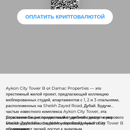
ОПЛАТИТЬ КРИПТОВАЛЮТОЙ
Aykon City Tower B от Damac Properties — это
престижный жилой проект, предлагающий коллекцию
меблированных студий, апартаментов с 1, 2 и 3 спальнями,
расположенных на Sheikh Zayed Road, Дубай. Будучи
частью известного комплекса Aykon City Tower, эта
роскошная башня предоставляет жителям доступ к мирового
Стратегически расположенный с удобной связью через
класса удобствам, создавая непревзойденный опыт
Sheikh Zayed Road и Al Meydan Road, Aykon City Tower B
проживания.
обеспечивает легкий доступ к знаковым