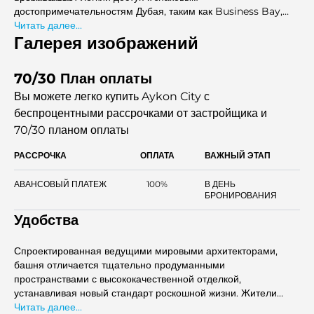
достопримечательностям Дубая, таким как Business Bay,
Burj Khalifa, Ras Al Khor Wildlife Sanctuary, Dubai Opera,
Читать далее...
Dubai Mall, Dubai Ice Rink, Dubai Creek, Jumeirah Beach и
Галерея изображений
Mall of the Emirates.
70/30 План оплаты
Вы можете легко купить Aykon City с
беспроцентными рассрочками
от застройщика и
70/30 планом оплаты
РАССРОЧКА
ОПЛАТА
ВАЖНЫЙ ЭТАП
АВАНСОВЫЙ ПЛАТЕЖ
100%
В ДЕНЬ
БРОНИРОВАНИЯ
Удобства
Спроектированная ведущими мировыми архитекторами,
башня отличается тщательно продуманными
пространствами с высококачественной отделкой,
устанавливая новый стандарт роскошной жизни. Жители
наслаждаются образом жизни, соединяющим старый и
Читать далее...