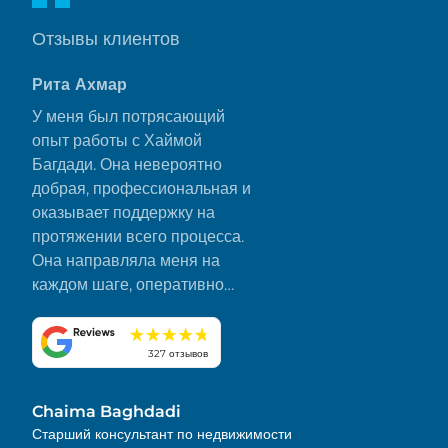
Отзывы клиентов
Рита Ахмар
У меня был потрясающий
опыт работы с Хаймой
Багдади. Она невероятно
добрая, профессиональная и
оказывает поддержку на
протяжении всего процесса.
Она направляла меня на
каждом шаге, оперативно
отвечала на все мои вопросы
и сделала все гладко и без
стресса. Я искренне ценю ее
327 отзывов
преданность делу и внимание
к деталям. Настоятельно
Chaima Baghdadi
рекомендую!
Старший консультант по недвижимости