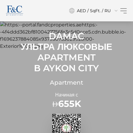
AED / SqFt. / RU
DAMAC
УЛЬТРА ЛЮКСОВЫЕ
APARTMENT
В
AYKON CITY
Apartment
Начиная с
655K