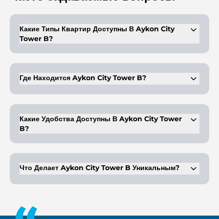
Какие Типы Квартир Доступны В Aykon City
Tower B?
Aykon City Tower B предлагает меблированные студии, а
также апартаменты с 1, 2 и 3 спальнями.
Где Находится Aykon City Tower B?
Он расположен на шоссе шейха Зайда в Дубае, что
обеспечивает отличную транспортную доступность.
Какие Удобства Доступны В Aykon City Tower
B?
В башне есть тренажерный зал, бассейн, детская игровая
площадка, парки, рестораны и торговые точки.
Что Делает Aykon City Tower B Уникальным?
Башня является частью роскошного комплекса Aykon City и
предлагает высококачественную отделку, пристань для яхт и
доступ к Aykon Plaza.