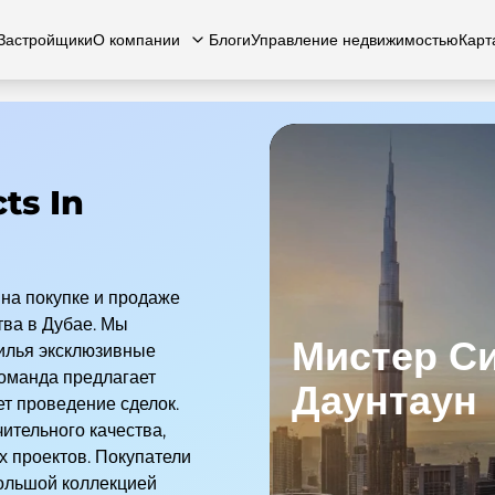
Застройщики
О компании
Блоги
Управление недвижимостью
Карт
ts In
есь с нами
вартиры
Квартиры
Карьера
Виллы
Виллы
Часто задаваемые вопросы
Таунхаусы
Таунх
на покупке и продаже
тва в Дубае. Мы
Мистер С
илья эксклюзивные
оманда предлагает
Даунтаун
т проведение сделок.
ительного качества,
 проектов. Покупатели
большой коллекцией