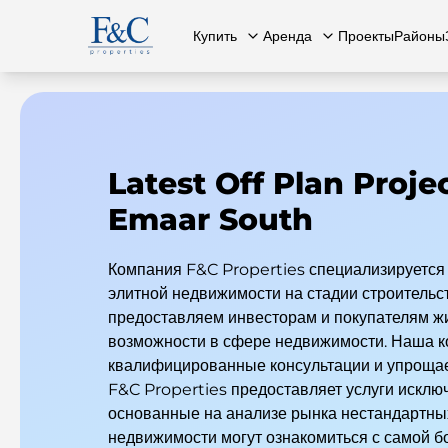
Купить
Аренда
Проекты
Районы
Latest Off Plan Projec
Вся недвижимость
О нас
Вся недвижимость
Свяжит
К
Emaar South
Компания F&C Properties специализируется 
элитной недвижимости на стадии строительс
предоставляем инвесторам и покупателям ж
возможности в сфере недвижимости. Наша к
квалифицированные консультации и упрощае
F&C Properties предоставляет услуги исключ
основанные на анализе рынка нестандартных
недвижимости могут ознакомиться с самой 