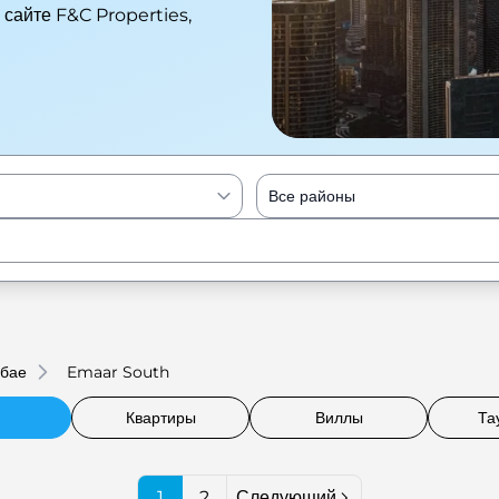
 сайте F&C Properties,
Все районы
Enter to Search
убае
Emaar South
Квартиры
Виллы
Та
1
2
Следующий