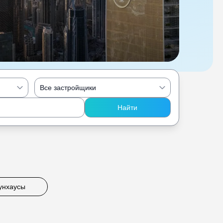
Все застройщики
Найти
унхаусы