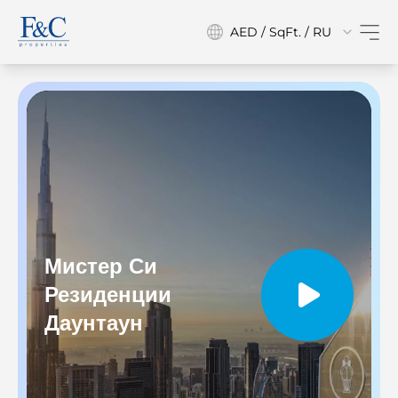
AED / SqFt. / RU
Мистер Си
Резиденции
Даунтаун