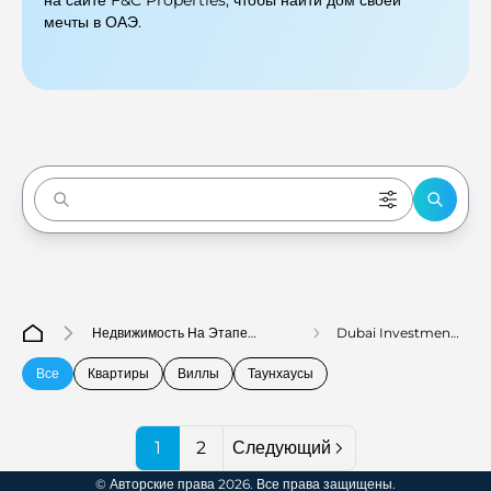
на сайте F&C Properties, чтобы найти дом своей
мечты в ОАЭ.
Enter to Search
Недвижимость На Этапе
Dubai Investment
Строительства В Дубае
Park First
Все
Квартиры
Виллы
Таунхаусы
1
2
Следующий
© Авторские права 2026. Все права защищены.