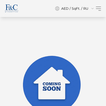
AED / SqFt. / RU