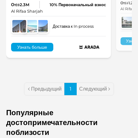
От
1.27
От
2.3M
10% Первоначальный взнос
Al Rifaa 
Al Rifaa Sharjah
Доставка к In process
Узнат
Узнать больше
Предыдущий
1
Следующий
Популярные
достопримечательности
поблизости