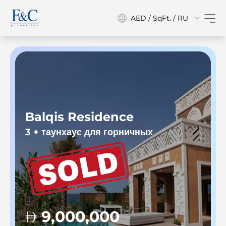
AED / SqFt. / RU
Balqis Residence
3 + таунхаус для горничных
3
9,000,000