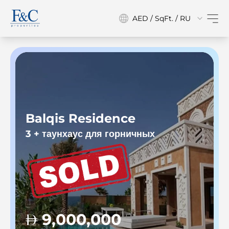
AED / SqFt. / RU
Balqis Residence
3 + таунхаус для горничных
3
9,000,000