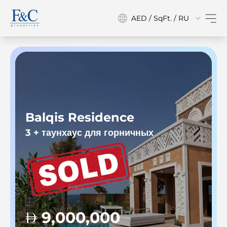
AED / SqFt. / RU
Balqis Residence
3 + таунхаус для горничных
3
9,000,000