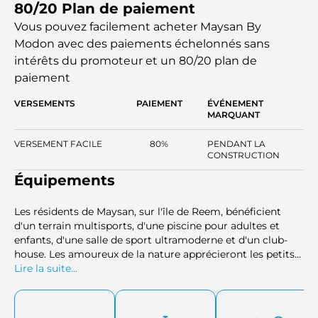
80/20 Plan de paiement
000 mètres carrés et propose de grands logements
conçus pour répondre aux besoins des familles, des actifs
Vous pouvez facilement acheter Maysan By
et des investisseurs d'aujourd'hui. Chaque logement
Modon avec des paiements échelonnés sans
bénéficie d'un agencement ouvert optimisant la lumière
intérêts
du promoteur et un 80/20 plan de
naturelle et la circulation de l'air, et offrant ainsi un accès
paiement
direct au cadre de vie exceptionnel de la communauté. Ce
nouveau développement allie le confort d'un style de vie
VERSEMENTS
PAIEMENT
ÉVÉNEMENT
de villégiature à des espaces communautaires, ce qui en
MARQUANT
fait l'une des adresses résidentielles les plus prisées d'Abu
Dhabi.
VERSEMENT FACILE
80%
PENDANT LA
CONSTRUCTION
Équipements
Les résidents de Maysan, sur l'île de Reem, bénéficient
d'un terrain multisports, d'une piscine pour adultes et
enfants, d'une salle de sport ultramoderne et d'un club-
house. Les amoureux de la nature apprécieront les petits
parcs, les aires de pique-nique et les espaces barbecue,
Lire la suite...
propices à la détente et aux rencontres. Conçue pour le
bien-être de ses habitants, la résidence offre aux enfants
de vastes espaces verts, un parc linéaire de loisirs et des