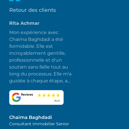
Retour des clients
Rita Achmar
Mon expérience avec
Chaima Baghdadi a été
formidable. Elle est
incroyablement gentille,
professionnelle et d'un
soutien sans faille tout au
long du processus. Elle m'a
guidée à chaque étape, a
répondu rapidement à
toutes mes questions et a
fait en sorte que tout se
Avis
déroule sans accroc et sans
stress. J'apprécie
Chaima Baghdadi
sincèrement son
Consultant Immobilier Senior