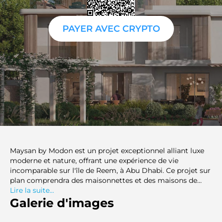
PAYER AVEC CRYPTO
Maysan by Modon est un projet exceptionnel alliant luxe
moderne et nature, offrant une expérience de vie
incomparable sur l'île de Reem, à Abu Dhabi. Ce projet sur
plan comprendra des maisonnettes et des maisons de
ville de 3 et 4 chambres, ainsi que des maisonnettes
Lire la suite...
superposées, une caractéristique unique du quartier de
Galerie d'images
Mayar, et des maisons de ville au design élégant dans le
quartier de Thoraya. Ce vaste complexe s'étend sur 600