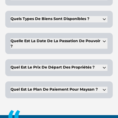
Maysan est situé sur l'île de Reem, à Abu Dhabi, et offre un
environnement serein avec un accès facile aux principaux
sites touristiques de la ville.
Quels Types De Biens Sont Disponibles ?
Maysan propose des maisonnettes, des maisons de ville et
des appartements de 3 et 4 chambres, répondant ainsi à
différents besoins en matière de logement.
Quelle Est La Date De La Passation De Pouvoir
?
La livraison du projet Maysan est prévue pour le quatrième
trimestre 2027, ce qui laisse suffisamment de temps pour
l'achèvement des travaux.
Quel Est Le Prix De Départ Des Propriétés ?
Le prix de départ des maisonnettes et des maisons de ville à
Maysan est de 3,3 millions de dirhams.
Quel Est Le Plan De Paiement Pour Maysan ?
Le plan de paiement comprend un acompte de 10 %, 50 %
pendant la construction et 40 % à la livraison.