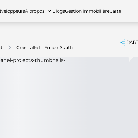
veloppeurs
À propos
Blogs
Gestion immobilière
Carte
PAR
uth
Greenville In Emaar South
tez-nous
artements
Appartements
Carrières
Villas
Villas
Maisons de ville
FAQs
Maison