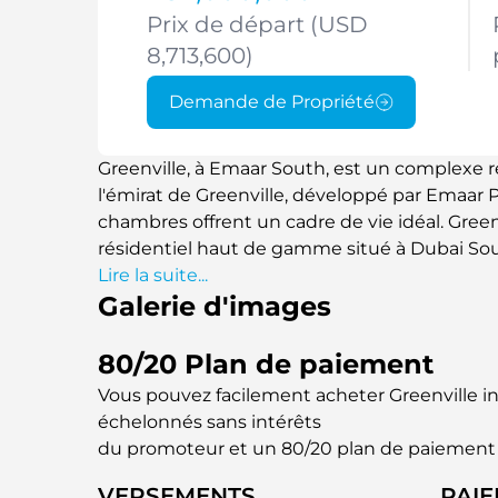
Prix de départ (USD
8,713,600)
Demande de Propriété
Greenville, à Emaar South, est un complexe 
l'émirat de Greenville, développé par Emaar P
chambres offrent un cadre de vie idéal. Gre
résidentiel haut de gamme situé à Dubai Sou
maisons de ville de 3 et 4 chambres offrent un
Lire la suite...
Galerie d'images
présentent des extérieurs modernes et épurés
une vue panoramique sur la végétation luxuria
de vie raffiné au sein d'une communauté famil
80/20 Plan de paiement
commodités essentielles et aux espaces de l
Vous pouvez facilement acheter Greenville 
à Dubaï est facilement accessible depuis Expo 
échelonnés sans intérêts
Maktoum et d'autres grands centres d'affaires,
du promoteur et un 80/20 plan de paiement
qui recherchent la tranquillité sans sacrifier l'
VERSEMENTS
PAI