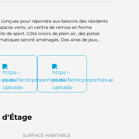
 conçues pour répondre aux besoins des résidents
spaces verts, un centre de remise en forme
 de sport. Côté loisirs de plein air, des pistes
hématiques seront aménagés. Des aires de jeux
e des restaurants et des commerces pour les achats
 de sécurité 24h/24 et 7j/7 garantiront la sécurité et
s d'Étage
SURFACE HABITABLE