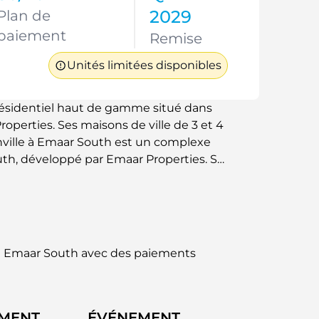
2029
Plan de
paiement
Remise
Unités limitées disponibles
résidentiel haut de gamme situé dans
roperties. Ses maisons de ville de 3 et 4
enville à Emaar South est un complexe
th, développé par Emaar Properties. Ses
 cadre de vie idéal. Les maisons de ville
 ainsi que de larges fenêtres offrant
nte. Les résidents profitent d'un style
iale, avec un accès facile aux
oisirs. Ce programme immobilier sur plan
in Emaar South avec des paiements
City Dubai, l'aéroport international Al
 ce qui en fait l'endroit idéal pour ceux
accessibilité.
EMENT
ÉVÉNEMENT