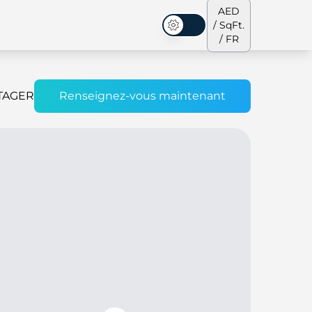
AED
/ SqFt.
Mode sombre
/ FR
TAGER
Renseignez-vous maintenant
s de ville
Notre équipe
Penthouses
Penthouses