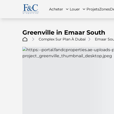
Acheter
Louer
Projets
Zones
Dé
Greenville in Emaar South
Complex Sur Plan À Dubaï
Emaar So
À propos de nous
Toutes les propriétés
Toutes les propriétés
Contac
App