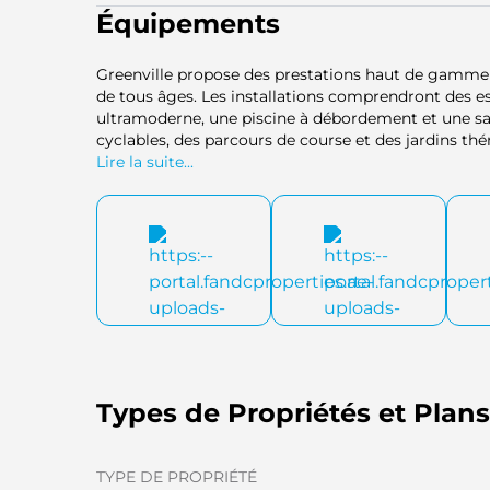
Équipements
Greenville propose des prestations haut de gamme
de tous âges. Les installations comprendront des e
ultramoderne, une piscine à débordement et une salle
cyclables, des parcours de course et des jardins t
d'aventure sont prévues pour les enfants, ainsi qu
Lire la suite...
quotidiens. De plus, un centre de santé et un service
le bien-être des résidents en permanence.
Types de Propriétés et Plan
TYPE DE PROPRIÉTÉ