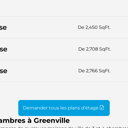
se
De 2,450 SqFt.
se
De 2,708 SqFt.
se
De 2,766 SqFt.
Demander tous les plans d'étage
hambres à Greenville