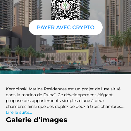
PAYER AVEC CRYPTO
Kempinski Marina Residences est un projet de luxe situé
dans la marina de Dubaï. Ce développement élégant
propose des appartements simples d'une à deux
chambres ainsi que des duplex de deux à trois chambres.
Il se distingue par ses vues imprenables et ses
Lire la suite...
équipements de premier ordre. Développé par ABA
Galerie d'images
Group, Kempinski Marina Residences offre des maisons
modernes avec une vue spectaculaire sur la ligne