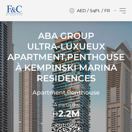
AED / SqFt. / FR
ABA GROUP
ULTRA-LUXUEUX
APARTMENT,PENTHOUSE
À
KEMPINSKI MARINA
RESIDENCES
Apartment,Penthouse
À partir de
2.2M