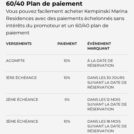
60/40 Plan de paiement
d'horizon de Dubaï. Les familles à la recherche d'un
quartier paisible trouveront leur bonheur dans ce projet.
Vous pouvez facilement acheter Kempinski Marina
Les prix des propriétés commencent à partir de 2,2
Residences avec des paiements échelonnés sans
millions AED. Le promoteur propose des biens haut de
intérêts
du promoteur et un 60/40 plan de
gamme avec des plans de paiement de 60/40. Son
paiement
emplacement stratégique, associé à des équipements de
pointe, en fait un investissement intéressant.
VERSEMENTS
PAIEMENT
ÉVÉNEMENT
MARQUANT
ACOMPTE
10%
À LA DATE DE
RÉSERVATION
1ÈRE ÉCHÉANCE
10%
DANS LES 30 JOURS
SUIVANT LA DATE DE
RÉSERVATION
2ÈME ÉCHÉANCE
5%
DANS LES 12 MOIS
SUIVANT LA DATE DE
RÉSERVATION
3ÈME ÉCHÉANCE
10%
DANS LES 18 MOIS
SUIVANT LA DATE DE
RÉSERVATION