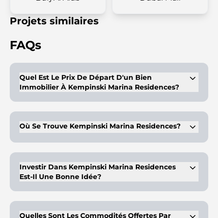
Projets similaires
FAQs
Quel Est Le Prix De Départ D'un Bien
Immobilier À Kempinski Marina Residences?
Les résidents peuvent acheter des biens immobiliers à
Kempinski Marina Residences à partir de 2,2 millions AE.
Où Se Trouve Kempinski Marina Residences?
Le Kempinski Mаrinа Residences est situé dans la marina de
Dubaï. L'emplacement est idéal car il permet d'accéder
rapidement à toutes les principales destinations de Dubaï.
Investir Dans Kempinski Marina Residences
Est-Il Une Bonne Idée?
Oui, il peut s'agir d'un choix d'investissement potentiellement
rentable. L'аverаge du retour sur investissement pour une
propriété d'un étage à Dubaï Marina se situe entre 8 et 10 %.
Quelles Sont Les Commodités Offertes Par