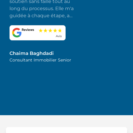
soutien sans faille tout au
long du processus. Elle m'a
guidée à chaque étape, a
répondu rapidement à
toutes mes questions et a
fait en sorte que tout se
Avis
déroule sans accroc et sans
stress. J'apprécie
Chaima Baghdadi
sincèrement son
Consultant Immobilier Senior
dévouement et son souci
du détail. Je la recommande
vivement !