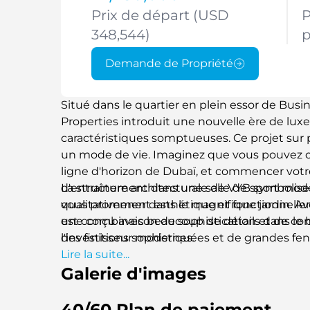
Prix de départ (USD
P
348,544)
Demande de Propriété
Situé dans le quartier en plein essor de Busi
Properties introduit une nouvelle ère de luxe
caractéristiques somptueuses. Ce projet sur pl
un mode de vie. Imaginez que vous pouvez ou
ligne d'horizon de Dubaï, et commencer vot
d'entraînement dans une salle de sport moder
La structure architecturale de VYB symbolise 
vous promener dans le magnifique jardin. Avec
qualitativement esthétique et fonctionnel
une combinaison de sophistication et de confo
est conçu avec beaucoup de détails dans le b
l'investisseur modernes.
des finitions sophistiquées et de grandes fen
un éclairage naturel. Que vous soyez un jeune
Lire la suite...
Galerie d'images
nouvelle maison de ville moderne ou un coup
maison de ville confortable, alors VYB at Busi
40/60 Plan de paiement