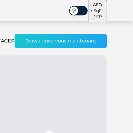
AED
/ SqFt.
Mode sombre
/ FR
TAGER
Renseignez-vous maintenant
s de ville
Notre équipe
Penthouses
Penthouses