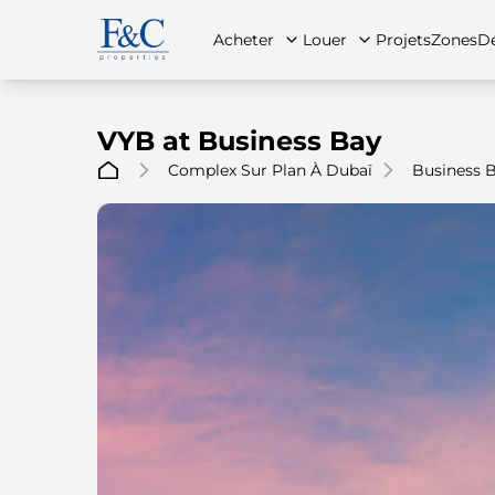
Acheter
Louer
Projets
Zones
Dé
VYB at Business Bay
Complex Sur Plan À Dubaï
Business 
À propos de nous
Toutes les propriétés
Toutes les propriétés
Contac
App