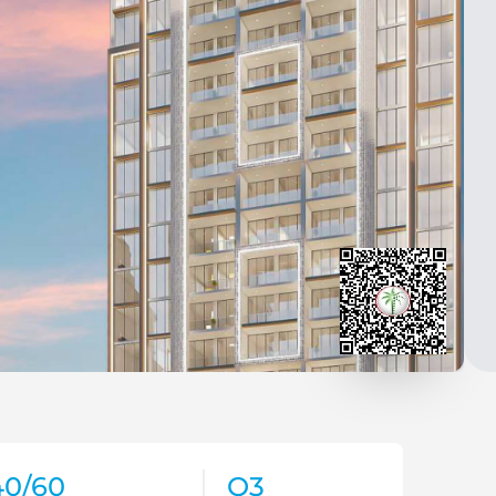
40/60
Q3