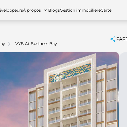
veloppeurs
À propos
Blogs
Gestion immobilière
Carte
PAR
Bay
VYB At Business Bay
tez-nous
artements
Appartements
Carrières
Villas
Villas
Maisons de ville
FAQs
Maison