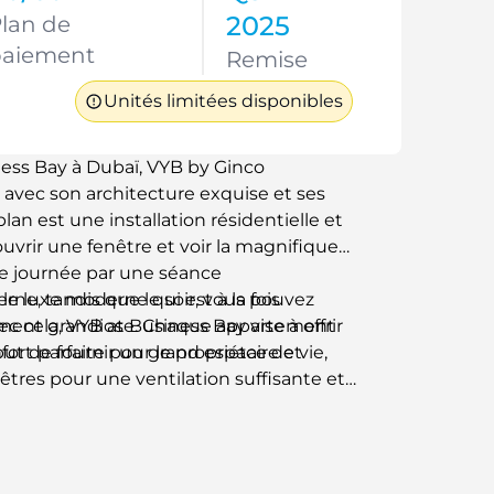
2025
lan de
paiement
Remise
Unités limitées disponibles
ness Bay à Dubaï, VYB by Ginco
 avec son architecture exquise et ses
an est une installation résidentielle et
vrir une fenêtre et voir la magnifique
re journée par une séance
ne, tandis que le soir, vous pouvez
le luxe moderne qui est à la fois
 cela, VYB at Business Bay vise à offrir
lement grandiose. Chaque appartement
rt parfaite pour le propriétaire et
ut de fournir un grand espace de vie,
êtres pour une ventilation suffisante et
 adulte qui travaille à la recherche d'une
le avec enfants ayant besoin d'une
ness Bay a beaucoup à offrir.