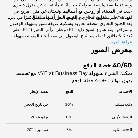
وإضاءة طبيعية واسعة. سواء كنت شابًا عاملًا تبحث عن منزل عصري
جديد في المدينة، أو زوجين مع أطفالهما وتبحثان عن منزل مريح في
المدينة، فإن مشروع VYB في الخليج التجاري يقدم لك الكثير.
يقع VYB في الخليج التجاري في واحدة من أكثر المناطق نموًا في دبي.
يُعد الخليج التجاري منطقة تجارية وسكنية عريقة تتميز بسهولة الوصول
والمرافق. يقع شارع الشيخ زايد (E11) وشارع رأس الخور (E44) على
بُعد 3-6 دقائق فقط، مما يُتيح الوصول إلى بقية أنحاء المدينة بسهولة.
قراءة المزيد...
معرض الصور
40/60 خطة الدفع
يمكنك الشراء بسهولة VYB at Business Bay مع تقسيط
بدون فوائد
40/60 خطة الدفع
الأقساط
الدفع
نقطة الإنجاز
دفعة مبدئية
20%
في تاريخ الحجز
الدفعة الأولى
10%
يوليو 2024
الدفعة الثانية
5%
سبتمبر 2024