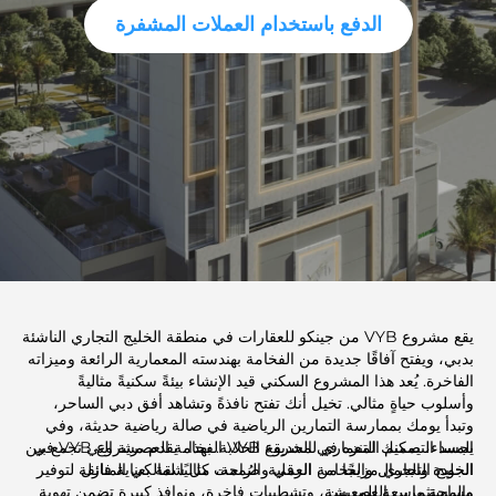
الدفع باستخدام العملات المشفرة
يقع مشروع VYB من جينكو للعقارات في منطقة الخليج التجاري الناشئة
بدبي، ويفتح آفاقًا جديدة من الفخامة بهندسته المعمارية الرائعة وميزاته
الفاخرة. يُعد هذا المشروع السكني قيد الإنشاء بيئةً سكنيةً مثاليةً
وأسلوب حياةٍ مثالي. تخيل أنك تفتح نافذةً وتشاهد أفق دبي الساحر،
وتبدأ يومك بممارسة التمارين الرياضية في صالة رياضية حديثة، وفي
المساء، يمكنك التنزه في الحديقة الخلابة. بهذا، يقدم مشروع VYB في
يجسد التصميم المعماري لمشروع VYB الفخامة العصرية التي تجمع بين
الخليج التجاري مزيجًا من الرقي والراحة، مثاليًا لمالكي المنازل
الجودة والجمال والفخامة العملية. صُممت كل شقة بعناية فائقة لتوفير
والمستثمرين العصريين.
مساحة واسعة للمعيشة، وتشطيبات فاخرة، ونوافذ كبيرة تضمن تهوية