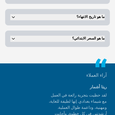
يمكن للمقيمين الاستمتاع بمركز اللياقة البدنية وحمام السباحة والمساحات
المشتركة المريحة والحدائق ذات المناظر الطبيعية ومناطق لعب الأطفال
والأمن على مدار الساعة طوال أيام الأسبوع.
ما هو تاريخ الانتهاء؟
الربع الثالث من عام 2025.
ما هو السعر الابتدائي؟
السعر الابتدائي هو 1,296,406 درهم إماراتي.
آراء العملاء
ريتا أشمار
لقد حظيت بتجربة رائعة في العمل
مع شيماء بغدادي. إنها لطيفة للغاية،
ومهنية، وداعمة طوال العملية.
أرشدتني في كل خطوة، وأجابت