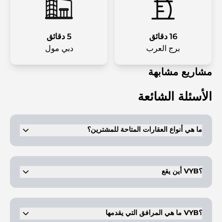
16 دقائق
5 دقائق
برج العرب
دبي مول
مشاريع مشابهة
الأسئلة الشائعة
ما هي أنواع العقارات المتاحة للمشترين؟
يوفر VYB في Business Bay شققًا مكونة من غرفة نوم واحدة وغرفتي
نوم.
أين يقع VYB؟
في منطقة الخليج التجاري المزدهرة، دبي.
ما هي المرافق التي يقدمها VYB؟