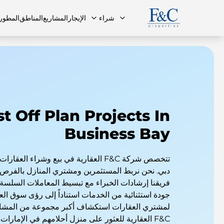
شراء
الإيجار
المشاريع
المناطق
المطور
فريقنا
البنتهاوس
البنتهاوس
الأسئلة ا
st Off Plan Projects In
Business Bay
تتخصص شركة F&C العقارية في بيع وشراء ا
دبي. نحن نربط المستثمرين ومشتري المنازل بالفرص ا
فريقنا إرشادات الخبراء مع تبسيط المعاملات السلسة.
جودة استثنائية من الخدمات استناداً إلى رؤى سوق ال
لمشتري العقارات استكشاف أكبر مجموعة من المشاري
F&C العقارية للعثور على منزل أحلامهم في الإمارات العربية المتحدة.