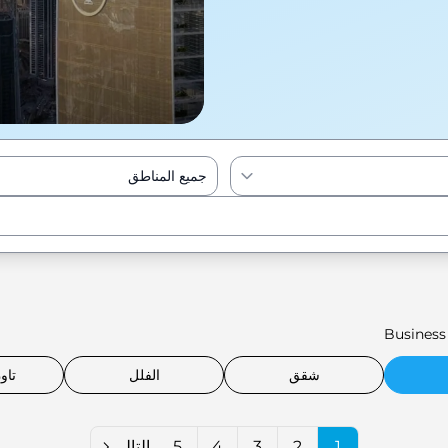
جميع المناطق
Enter to Search
Business
شقق
الفلل
تاو
1
2
3
4
5
التالي