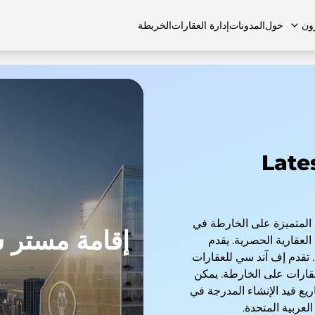
ون
حول
المدونات
إدارة العقارات
الخريطة
لشائعة
منازل تاون هاوس
منازل تاون هاوس
الوظائف
الفلل
الفلل
اتصل بنا
الشقق
Late
لعقارات المتميزة على الخارطة في
إقامة مستر 
لعقارية الحصرية. يقدم
 تقدم إف آند سي للعقارات
عقارات على الخارطة. يمكن
ع قيد الإنشاء المدرجة في