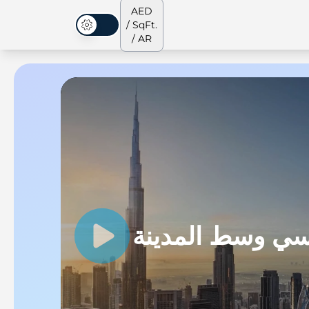
AED
/ SqFt.
الوضع المظلم
/ AR
الشقق
من نحن
جميع العقارات
جميع العقارات
سي وسط المدينة
بنجات