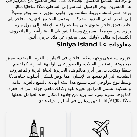
والرفاهية. يستمتع المقيمون بإطلالات على البحر المفتوح من منازلهم في
هذا المشروع. يوفر الوصول المباشر إلى الشاطئ ملاذًا ساحليًا مثاليًا.
يوجد جسر للمشاة يربط بسلاسة بين جانبي الجزيرة، مما يوفر وصولاً
إلى الممر المائي المزود بمحركات. يتضمن المجتمع نادي يخت فاخر إلى
جانب فندق فاخر. يحتوي على مطاعم راقية بالإضافة إلى مول مارينا
ريزيدنسز. يقع هذا المشروع وسط الشواطئ النقية وأشجار المانغروف
الكثيفة. إنه مثالي لأولئك الذين يبحثون عن ملاذ جزيري أنيق.
معلومات عنا Siniya Island
جزيرة سنية هي وجهة سكنية فاخرة في الإمارات العربية المتحدة، تتميز
بمجموعة رائعة من الفيلات، والقصور على الواجهة البحرية. كما تضم
شققًا ومنتجعات. من أبرز معالم هذه الجزيرة الحياة البرية والمانغروف
الطبيعية التي لم تمسها يد الإنسان، مما يوفر للسكان أسلوب حياة هادئًا
وسط تنوع بيولوجي غني. يسمح هذا البيئة الهادئة بالتمتع بالعزلة التامة
والسكينة. تشمل المرافق بحيرة نقية وكذلك ملعب جولف من 18 حفرة.
كما يوجد منتزه بيئي، مما يزيد من جاذبية المكان. هذه العوامل تجعلها
ملاذًا مثاليًا لأولئك الذين يرغبون في أسلوب حياة هادئ.