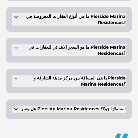
يقع هذا المشروع في جزيرة سنية في أم القيوين. إنه موقع مذهل يوفر وصولاً
سريعًا إلى الإمارات الأخرى في دولة الإمارات العربية المتحدة.
ما هي أنواع العقارات المعروضة في Pierside Marina
Residences؟
تتوفر شقق فاخرة من 1-3 غرف نوم للشراء في هذا المشروع. تأتي العقارات
مع هندسة معمارية مبتكرة وأحدث المرافق.
ما هو السعر الابتدائي للعقارات في Pierside Marina
Residences؟
تبدأ أسعار العقارات في هذا المشروع من 1.26 مليون درهم.
ما هي المسافة بين مركز مدينة الشارقة وPierside
Marina Residences؟
مركز مدينة الشارقة يبعد 30 دقيقة عن المشروع.
هل يعتبر Pierside Marina Residences استثمارًا جيدًا؟
نعم. بييرسايد مارينا ريزيدنسز هو فرصة استثمارية قوية. يقدم حياة فاخرة
على الواجهة البحرية مع مرافق ممتازة وإطلالات على البحر. يعزز موقعه
المتميز في جزيرة سنية وقربه من مول تسوق جاذبيته. يضمن زيادة قوية في
القيمة وإمكانية عالية للإيجار في بيئة ساحلية مميزة.