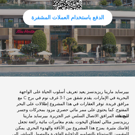
الدفع باستخدام العملات المشفرة
بييرسايد مارينا ريزيدنسز يعيد تعريف أسلوب الحياة على الواجهة
البحرية في الإمارات. يقدم شقق من 1-3 غرف نوم في برج C مع
مرافق فريدة. توفر العقارات في هذا المشروع إطلالات على البحر
المفتوح. كما يحتوي على ممر مائي حصري مزود بمحركات وجسر
للمشاة.
تتيح هذه المرافق الاتصال السلس عبر الجزيرة. بييرسايد مارينا
ريزيدنسز مثالي لعشاق اليخوت. يقدم مغامرات مائية رائعة تجعل
إقامتك مثيرة. يمزج هذا المشروع بين الأناقة والهدوء البحري. يمكن
للمقيمين الاستمتاع بالتصاميم الداخلية الفاخرة والوصول المباشر إلى