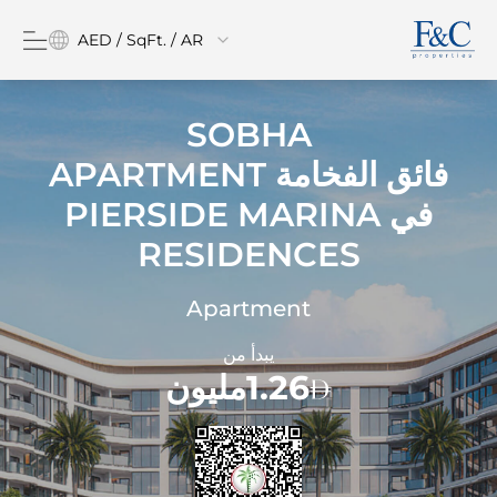
AED / SqFt. / AR
SOBHA
فائق الفخامة APARTMENT
في
PIERSIDE MARINA
RESIDENCES
Apartment
يبدأ من
1.26مليون