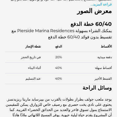
قراءة المزيد...
البحر. إنه الوجهة المثالية لتجربة أسلوب حياة جزيري فاخر.
معرض الصور
60/40 خطة الدفع
يمكنك الشراء بسهولة Pierside Marina Residences مع
تقسيط بدون فوائد
60/40 خطة الدفع
الأقساط
الدفع
نقطة الإنجاز
دفعة مبدئية
20%
في تاريخ الحجز
أقساط سهلة
40%
أثناء البناء
القسط الأخير
40%
عند التسليم
وسائل الراحة
يوجد ملعب جولف بطراز بطولات بالقرب من بييرسايد مارينا ريزيدنسز.
يحتوي على نادي يخت حصري مع رصيف خاص للزوارق. يمكن للمقيمين
الاستمتاع بمول تسوق فاخر والعديد من الحدائق الخضراء القريبة. كما
أن المشروع يقدم حياة ليلية حيوية. يوفر المسبح اللانهائي ملاذًا هادئًا