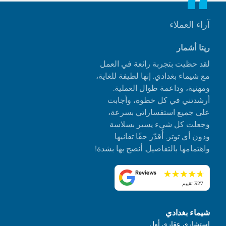
آراء العملاء
ريتا أشمار
لقد حظيت بتجربة رائعة في العمل
مع شيماء بغدادي. إنها لطيفة للغاية،
ومهنية، وداعمة طوال العملية.
أرشدتني في كل خطوة، وأجابت
على جميع استفساراتي بسرعة،
وجعلت كل شيء يسير بسلاسة
ودون أي توتر. أُقدّر حقًا تفانيها
واهتمامها بالتفاصيل. أنصح بها بشدة!
327 تقييم
شيماء بغدادي
استشاري عقاري أول