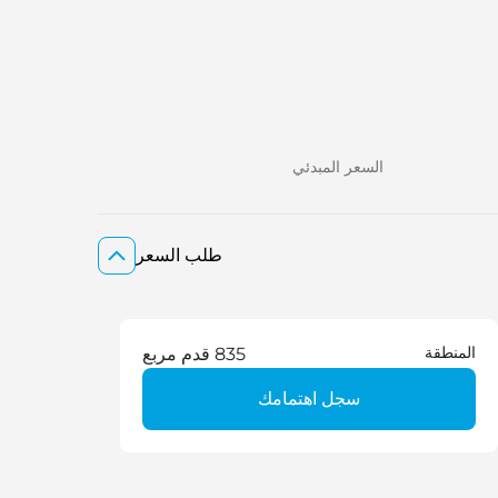
السعر المبدئي
طلب السعر
المنطقة
835 قدم مربع
سجل اهتمامك