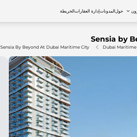
ون
حول
المدونات
إدارة العقارات
الخريطة
Sensia by B
Sensia By Beyond At Dubai Maritime City
Dubai Maritime 
لشائعة
منازل تاون هاوس
منازل تاون هاوس
الوظائف
الفلل
الفلل
اتصل بنا
الشقق