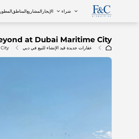
شراء
الإيجار
المشاريع
المناطق
المطور
eyond at Dubai Maritime City
عقارات جديدة قيد الإنشاء للبيع في دبي
City
فريقنا
البنتهاوس
البنتهاوس
الأسئلة ا