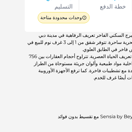
خطة الدفع
التسليم
وحدات محدودة متاحة
رائد من BEYOND. يعيد هذا البرج السكني الفاخر تعريف الرفاهية في مدينة دبي
البحرية. تقدم العقارات في هذا المشروع إطلالات بحرية ساحرة. تتوفر شقق من 1 إلى 3 غرف نوم للبيع في
فاخر في الطابق العلوي.
يضم المشروع منازل ضمن "توقيع كوليكشن" تعيد تعريف الحياة العصرية. تتراوح أحجام العقارات بين 756
التصاميم الداخلية مواد طبيعية وألوان جريئة مستوحاة من الطراز
ة مع تشطيبات فاخرة. كما ترفع الأجهزة الأوروبية
ت أيضًا غرف للخدم.