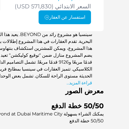
السعر الابتدائي (USD 571,830)
استفسار عن العقار
سينسيا هو مشروع 
هذا المشروع، ويمكن للمشترين استكشاف بنتهاوس 
قدمًا مربعًا و9126 قدمًا مربعًا. تشمل 
الكلاسيكي. تتميز العقارات في سينسيا بمطابخ فريد
الحديثة مستوى الراحة للسكان. تشمل بعض الوحدا
قراءة المزيد...
معرض الصور
50/50 خطة الدفع
يمكنك الشراء بسهولة Sensia by Beyond at Dubai Maritime City مع تقسيط بدون فوائد
50/50 خطة الدفع