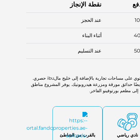
فع
نقطة الإنجاز
1
عند الحجز
4
أثناء البناء
5
عند التسليم
يقدم مشروع سينسيا ناديًا اجتماعيًا يمكن للسكان استكشافه. يحتوي على مساحات تجارية بالإضافة إلى خليج مالibu حصري.
يضًا حدائق مورقة ومزرعة هيدروبونيك. يوفر المشروع مناطق
 إلى مطعم بورتوفينو الفاخر.
نادي رياضي
بالقرب من الشاطئ