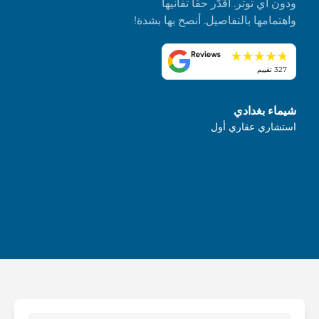
ودون أي توتر. أُقدّر حقًا تفانيها
واهتمامها بالتفاصيل. أنصح بها بشدة!
327 تقييم
شيماء بغدادي
استشاري عقاري أول