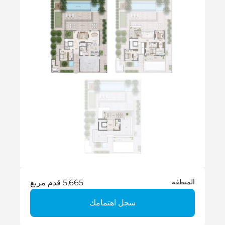
المنطقة
5,665 قدم مربع
سجل اهتمامك