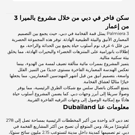
سكن فاخر في دبي من خلال مشروع بالميرا 3
من إعمار
Palmiera 3 يمثل قمة الفخامة في دبي، حيث يجمع بين التصميم
المعماري الأنيق والبيئة الطبيعية الهادئة. توفر هذه المجموعة الحصرية
من فلل 4 غرف نوم أسلوب حياة يجمع بين الحداثة والراحة، مع
إطلالات بانورامية على المتنزهات الخضراء والبحيرات الهادئة، مما يخلق
بيئة سكنية مثالية.
يتميز المشروع بممرات مائية متألقة تضيف لمسة من الهدوء، بينما
تعكس الهندسة المعمارية الفاخرة مستوى جديدًا من التميز. الفلل
واسعة، بتصميم أنيق من قبل أشهر المهندسين المعماريين، مما يجعلها
خيارًا مثاليًا لعشاق الفخامة.
يتمتع السكان باتصال سلس مع شبكات الطرق الرئيسية، مما يوفر
وصولًا سريعًا إلى أبرز وجهات دبي. كما يضمن المشروع أسلوب حياة
هادئًا مع إمكانية الوصول إلى وجهات الترفيه الفاخرة القريبة.
معلومات عنا Dubailand
تعد دبي لاند واحدة من أكبر المخططات الرئيسية بمساحة تصل إلى 278
كيلومترًا مربعًا، ومن المتوقع أن تصبح من أكثر المشاريع الفخمة في
دبي. تم تصميمها كمدينة داخل مدينة لتستوعب 2.15 مليون سائح سنويًا،