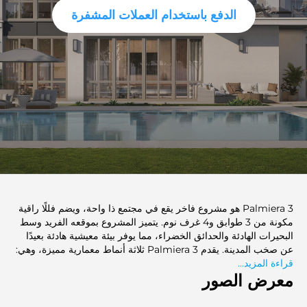
الدفع باستخدام العملات المشفرة
Palmiera 3 هو مشروع فاخر يقع في مجتمع ذا واحة، ويضم فللًا راقية
مكونة من 3 طوابق و4 غرف نوم. يتميز المشروع بموقعه الفريد وسط
البحيرات الهادئة والحدائق الخضراء، مما يوفر بيئة معيشية هادئة بعيدًا
عن صخب المدينة. يقدم Palmiera 3 ثلاثة أنماط معمارية مميزة، وهي:
قراءة المزيد...
الكلاسيكي، العصري، وشامفر، مما يمنح السكان خيارات متنوعة تتناسب
معرض الصور
مع أذواقهم. تجمع الفلل بين الأناقة العصرية والفخامة الكلاسيكية، حيث
تتميز بتصاميم داخلية فسيحة وتشطيبات راقية. يعد المشروع وجهة مثالية
للحياة الفاخرة ضمن بيئة طبيعية خلابة، حيث يمكن للسكان الاستمتاع