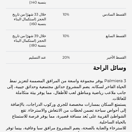
بنسبة 40٪)
القسط السادس
10%
خلال 33 شهرًا من تاريخ
الحجز (استكمال البناء
بنسبة 60٪)
القسط السابع
10%
خلال 39 شهرًا من تاريخ
الحجز (استكمال البناء
بنسبة 80٪)
القسط الأخير
20%
عند التسليم
وسائل الراحة
Palmiera 3 يوفر مجموعة واسعة من المرافق المصممة لتعزيز نمط
الحياة الفاخر لسكانه. يضم المشروع حدائق مجتمعية وحدائق جيبية، إلى
جانب ملاعب رياضية ومناطق لعب للأطفال، مما يوفر بيئة متكاملة
للعائلات.
يستمتع السكان بمسارات مخصصة للجري وركوب الدراجات، بالإضافة
إلى أحواض سباحة تضمن لحظات من الانتعاش والاسترخاء. تقع
الشواطئ القريبة على بُعد مسافة قصيرة، مما يوفر فرصة للاستمتاع
بالحياة الساحلية.
للاسترخاء والعناية بالصحة، يضم المشروع مرافق سبا وعافية، بينما توفر