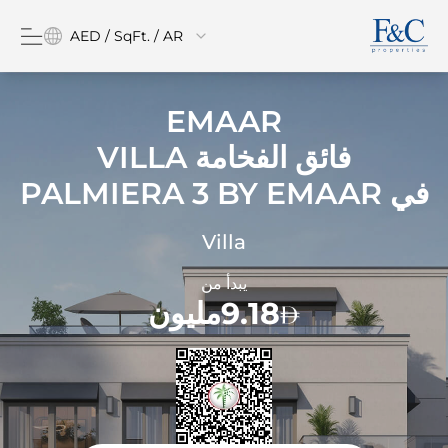
AED / SqFt. / AR
EMAAR
فائق الفخامة VILLA
في
PALMIERA 3 BY EMAAR
Villa
يبدأ من
9.18مليون