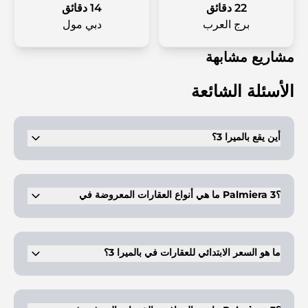
22 دقائق
14 دقائق
برج العرب
دبي مول
مشاريع مشابهة
الأسئلة الشائعة
أين يقع بالميرا 3؟
يقع في مشروع الواحة في دبي لاند.
ما هي أنواع العقارات المعروضة في Palmiera 3؟
تتوفر في هذا المشروع فلل فاخرة مكونة من 4 غرف نوم.
ما هو السعر الابتدائي للعقارات في بالميرا 3؟
تبدأ أسعار الفلل من 9.18 مليون درهم إماراتي.