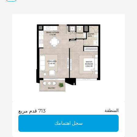
المنطقة
713 قدم مربع
سجل اهتمامك