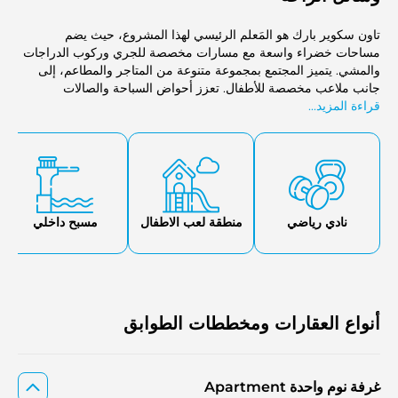
تاون سكوير بارك هو المَعلم الرئيسي لهذا المشروع، حيث يضم
مساحات خضراء واسعة مع مسارات مخصصة للجري وركوب الدراجات
والمشي. يتميز المجتمع بمجموعة متنوعة من المتاجر والمطاعم، إلى
جانب ملاعب مخصصة للأطفال. تعزز أحواض السباحة والصالات
قراءة المزيد...
الرياضية راحة السكان، بينما يمكن لمحبي الأنشطة الرياضية الاستمتاع
بمنتزه التزلج على الألواح وركوب الأمواج الاصطناعي. كما تتوفر مدارس
ومستشفيات قريبة، مما يوفر بيئة معيشية متكاملة تلبي جميع
الاحتياجات.
نادي رياضي
منطقة لعب الاطفال
مسبح داخلي
أنواع العقارات ومخططات الطوابق
غرفة نوم واحدة Apartment