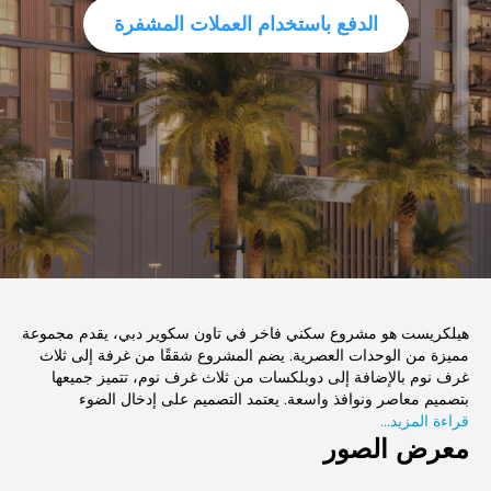
الدفع باستخدام العملات المشفرة
هيلكريست هو مشروع سكني فاخر في تاون سكوير دبي، يقدم مجموعة
مميزة من الوحدات العصرية. يضم المشروع شققًا من غرفة إلى ثلاث
غرف نوم بالإضافة إلى دوبلكسات من ثلاث غرف نوم، تتميز جميعها
بتصميم معاصر ونوافذ واسعة. يعتمد التصميم على إدخال الضوء
قراءة المزيد...
الطبيعي، مما يخلق أجواء مشرقة ومفتوحة. تتراوح مساحات الوحدات
معرض الصور
بين 713 و 2,171 قدمًا مربعًا، مع تخطيط ذكي يلبي احتياجات أنماط الحياة
المختلفة، مما يجعله خيارًا مثاليًا للأفراد والعائلات. يجمع هيلكريست بين
الراحة والأناقة في بيئة سكنية راقية.