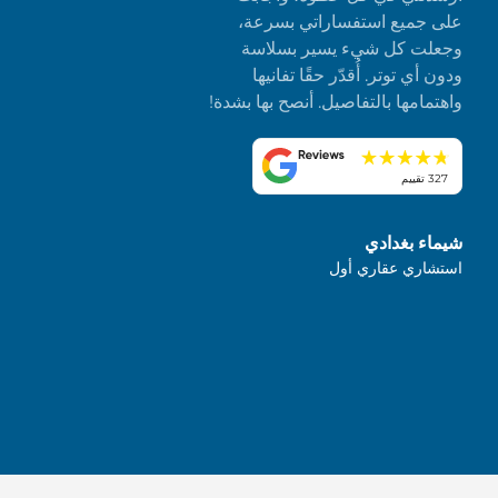
على جميع استفساراتي بسرعة،
وجعلت كل شيء يسير بسلاسة
ودون أي توتر. أُقدّر حقًا تفانيها
واهتمامها بالتفاصيل. أنصح بها بشدة!
327 تقييم
شيماء بغدادي
استشاري عقاري أول