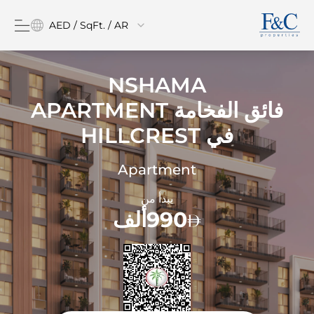
AED / SqFt. / AR
NSHAMA
فائق الفخامة APARTMENT
في
HILLCREST
Apartment
يبدأ من
990ألف