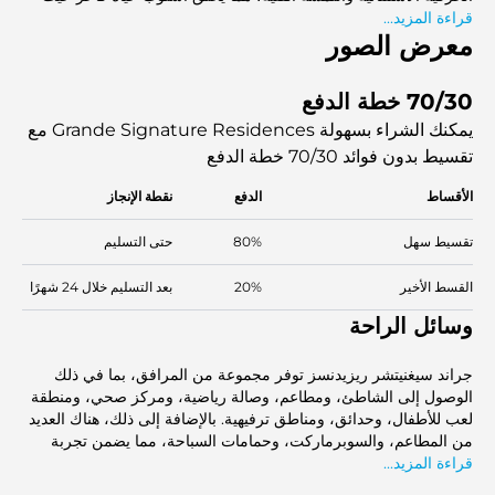
قراءة المزيد...
يعتبر الترفيه والراحة جزءًا من الحياة اليومية.
معرض الصور
70/30 خطة الدفع
يمكنك الشراء بسهولة Grande Signature Residences مع
تقسيط بدون فوائد
70/30 خطة الدفع
الأقساط
الدفع
نقطة الإنجاز
تقسيط سهل
80%
حتى التسليم
القسط الأخير
20%
بعد التسليم خلال 24 شهرًا
وسائل الراحة
جراند سيغنيتشر ريزيدنسز توفر مجموعة من المرافق، بما في ذلك
الوصول إلى الشاطئ، ومطاعم، وصالة رياضية، ومركز صحي، ومنطقة
لعب للأطفال، وحدائق، ومناطق ترفيهية. بالإضافة إلى ذلك، هناك العديد
من المطاعم، والسوبرماركت، وحمامات السباحة، مما يضمن تجربة
قراءة المزيد...
معيشية فاخرة وممتعة.