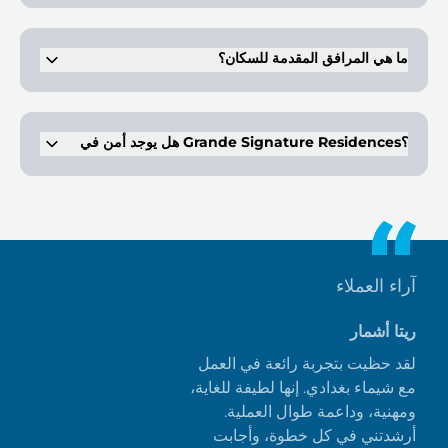
يتميز بالقرب من برج خليفة، ودبي مول، ونافورة دبي.
ما هي المرافق المقدمة للسكان؟
تتضمن المرافق الوصول إلى الشاطئ، وصالة رياضية، ومطاعم، ومنطقة
لعب للأطفال.
هل يوجد أمن في Grande Signature Residences؟
نعم، هناك أمن على مدار الساعة للسكان.
آراء العملاء
ريتا أشمار
لقد حظيت بتجربة رائعة في العمل
مع شيماء بغدادي. إنها لطيفة للغاية،
ومهنية، وداعمة طوال العملية.
أرشدتني في كل خطوة، وأجابت