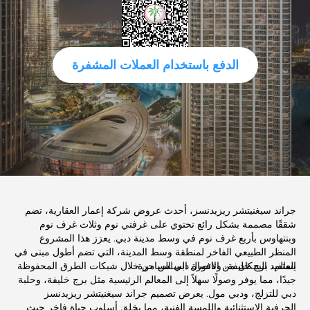
الدفع باستخدام العملات المشفرة
جراند سيغنيتشر ريزيدنسز، أحدث عروض شركة إعمار العقارية، تضم
شققًا مصممة بشكل رائع تحتوي على غرفتي نوم وثلاث غرف نوم
وبنتهاوس بأربع غرف نوم في وسط مدينة دبي. يعزز هذا المشروع
المنظر الطبيعي الفاخر لمنطقة وسط المدينة، التي تضم أطول مبنى في
العالم، برج خليفة، ونافورة دبي الساحرة.
يستفيد السكان من الاتصال السلس من خلال شبكات الطرق المحفوظة
جيدًا، مما يوفر وصولًا سهلاً إلى المعالم الرئيسية مثل برج خليفة، وحلبة
دبي للتزلج، ودبي مول. يعرض تصميم جراند سيغنيتشر ريزيدنسز
الحرفية الاستثنائية واللمسة الفنية، مما يخلق أسلوب حياة فاخر حيث