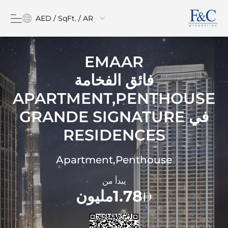
AED / SqFt. / AR
EMAAR
فائق الفخامة
APARTMENT,PENTHOUSE
في
GRANDE SIGNATURE
RESIDENCES
Apartment,Penthouse
يبدأ من
1.78مليون