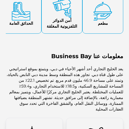
أمن الدوائر
مطعم
الحدائق العامة
التلفزيونية المغلقة
معلومات عنا Business Bay
يعد الخليج التجاري أحد أشهر الأحياء في دبي، ويتمتع بموقع استراتيجي
على طول قناة دبي. تجاور هذه المنطقة وسط مدينة دبي النابض بالحياة،
وتمتد على مساحة 46.9 مليون قدم مربع. تم تخصيص 22.1٪ من
المساحة للمشاريع السكنية، و18.5٪ للاستخدام التجاري، و59.4٪
للعمليات المختلطة. يعتبر الخليج التجاري مركزًا للأعمال، ويتميز بمعالم
معمارية رائعة، بالإضافة إلى مرافق حديثة. تشتهر المنطقة بضيافتها
الممتازة، ووسائل النقل العام، والشقق الفاخرة التي تحدد سوق
العقارات المحلية