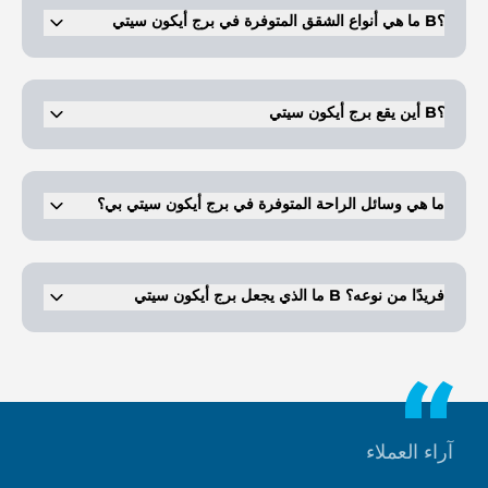
ما هي أنواع الشقق المتوفرة في برج أيكون سيتي B؟
يوفر برج أيكون سيتي B شققًا مفروشة مكونة من استوديوهات و1 و2 و3
غرف نوم.
أين يقع برج أيكون سيتي B؟
يقع على شارع الشيخ زايد في دبي، ويوفر اتصالاً ممتازًا.
ما هي وسائل الراحة المتوفرة في برج أيكون سيتي بي؟
ويضم البرج صالة ألعاب رياضية، وحمام سباحة، ومنطقة لعب للأطفال،
وحدائق، ومطاعم، ومنافذ بيع بالتجزئة.
ما الذي يجعل برج أيكون سيتي B فريدًا من نوعه؟
يعد البرج جزءًا من مشروع تطوير أيكون سيتي الفاخر ويوفر تشطيبات راقية
ومرسى وإمكانية الوصول إلى أيكون بلازا.
آراء العملاء