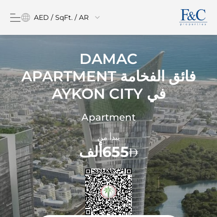
AED / SqFt. / AR
DAMAC
فائق الفخامة APARTMENT
في
AYKON CITY
Apartment
يبدأ من
655ألف