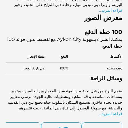
البرية، وأوبرا دبي، ودبي مول، وحلبة دبي للتزلج على الجليد، وخور
قراءة المزيد...
دبي، وشاطئ جميرا، ومول الإمارات.
معرض الصور
100 خطة الدفع
يمكنك الشراء بسهولة Aykon City مع تقسيط بدون فوائد
100
خطة الدفع
الأقساط
الدفع
نقطة الإنجاز
دفعة مبدئية
100%
في تاريخ الحجز
وسائل الراحة
صُمم البرج من قِبل نخبة من المهندسين المعماريين العالميين، ويتميز
بمساحات متناسقة بدقة متناهية وتشطيبات عالية الجودة ترسي معايير
جديدة لحياة فاخرة. يستمتع السكان بأسلوب حياة يجمع بين دبي القديمة
والحديثة، مع سهولة الوصول إلى قناة دبي المائية، حيث تنتظرهم
قراءة المزيد...
مجموعة متنوعة من الأنشطة الترفيهية وخيارات المطاعم وتجارب
الترفيه.