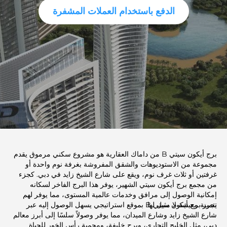
الدفع باستخدام العملات المشفرة
برج أيكون سيتي B من داماك العقارية هو مشروع سكني مرموق يقدم
مجموعة من الاستوديوهات والشقق المفروشة بغرفة نوم واحدة أو
غرفتين أو ثلاث غرف نوم، ويقع على شارع الشيخ زايد في دبي. كجزء
من مجمع برج أيكون سيتي الشهير، يوفر هذا البرج الفاخر لسكانه
إمكانية الوصول إلى مرافق وخدمات عالمية المستوى، مما يوفر لهم
تجربة معيشة لا مثيل لها.
يتميز برج أيكون سيتي B بموقع استراتيجي يسهل الوصول إليه عبر
شارع الشيخ زايد وشارع الميدان، مما يوفر وصولاً سلسًا إلى أبرز معالم
دبي، مثل الخليج التجاري، وبرج خليفة، ومحمية رأس الخور للحياة