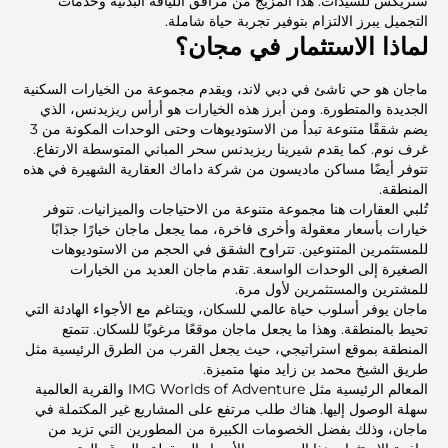
ستريكس للسيدات. هذا المزيج من مرافق اللياقة البدنية وخدمات
التجميل يبرز الالتزام بتوفير تجربة حياة شاملة.
لماذا الاستثمار في مجان؟
ماجان هو حي ناشئ في دبي لاند، ويقدم مجموعة من الخيارات السكنية
الجديدة والمتطورة. ومن أبرز هذه الخيارات هو أرأس ريزيدنس، الذي
يضم شققًا متنوعة تبدأ من الاستوديوهات وحتى الوحدات المكونة من 3
غرف نوم. كما يقدم شيرينا ريزيدنس سحر المباني المتوسطة الارتفاع.
تتوفر أيضًا مساكن ماديسون من شركة داماك العقارية الشهيرة في هذه
المنطقة.
تُلبي العقارات هنا مجموعة متنوعة من الاحتياجات والميزانيات. تتوفر
خيارات بأسعار معقولة وأخرى فاخرة، مما يجعل ماجان خيارًا جذابًا
للمستثمرين المتنوعين. تتراوح الشقق في الحجم من الاستوديوهات
الصغيرة إلى الوحدات الواسعة. تقدم ماجان العديد من الخيارات
للمشترين والمستثمرين لأول مرة.
ماجان يوفر أسلوب حياة عالمي للسكان، ويتناغم مع الأجواء الهادئة التي
تحيط بالمنطقة. وهذا ما يجعل ماجان موقعًا مرغوبًا للسكان. تتمتع
المنطقة بموقع استراتيجي، حيث يجعل القرب من الطرق الرئيسية مثل
طريق الشيخ محمد بن زايد منها متميزة.
المعالم الرئيسية مثل IMG Worlds of Adventure والقرية العالمية
سهلة الوصول إليها. هناك طلب مرتفع على المشاريع غير المكتملة في
ماجان، وذلك بفضل الخصومات الكبيرة من المطورين التي تزيد من