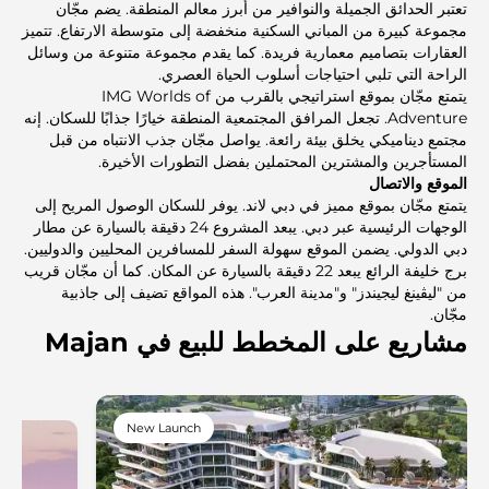
تعتبر الحدائق الجميلة والنوافير من أبرز معالم المنطقة. يضم مجّان
مجموعة كبيرة من المباني السكنية منخفضة إلى متوسطة الارتفاع. تتميز
العقارات بتصاميم معمارية فريدة. كما يقدم مجموعة متنوعة من وسائل
الراحة التي تلبي احتياجات أسلوب الحياة العصري.
يتمتع مجّان بموقع استراتيجي بالقرب من IMG Worlds of
Adventure. تجعل المرافق المجتمعية المنطقة خيارًا جذابًا للسكان. إنه
مجتمع ديناميكي يخلق بيئة رائعة. يواصل مجّان جذب الانتباه من قبل
المستأجرين والمشترين المحتملين بفضل التطورات الأخيرة.
الموقع والاتصال
يتمتع مجّان بموقع مميز في دبي لاند. يوفر للسكان الوصول المريح إلى
الوجهات الرئيسية عبر دبي. يبعد المشروع 24 دقيقة بالسيارة عن مطار
دبي الدولي. يضمن الموقع سهولة السفر للمسافرين المحليين والدوليين.
برج خليفة الرائع يبعد 22 دقيقة بالسيارة عن المكان. كما أن مجّان قريب
من "ليڤينغ ليجيندز" و"مدينة العرب". هذه المواقع تضيف إلى جاذبية
مجّان.
مشاريع على المخطط للبيع في Majan
New Launch