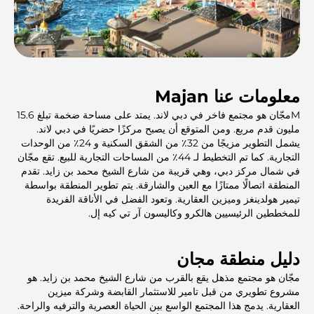
معلومات عنا Majan
Mمجّان هو مجتمع فاخر في دبي لاند. يمتد على مساحة ضخمة تبلغ 15.6
مليون قدم مربع. ومن المتوقع أن يصبح مركزًا حضريًا في دبي لاند.
يشمل التطوير مزيجًا من 32٪ من الشقق السكنية و 24٪ من الوحدات
التجارية. كما تم التخطيط لـ 44٪ من المساحات التجارية للبيع. تقع مجّان
في شمال مركز دبي، وهي قريبة من شارع الشيخ محمد بن زايد. تقدم
المنطقة اتصالًا ممتازًا مع العين والشارقة. يتم تطوير المنطقة بواسطة
تيمير هولدينغز وميزين العقارية. وتعود الفضل في الأناقة الفريدة
للمخططين الرئيسيين هالكرو وكاليسون آر تي كيه إل.
دليل منطقة مجان
مجّان هو مجتمع مذهل يقع بالقرب من شارع الشيخ محمد بن زايد. هو
مشروع تطويري من قبل تامير للاستثمار القابضة وشركة ميزين
العقارية. يدمج هذا المجتمع الواسع بين الحياة العصرية والترفيه والراحة.