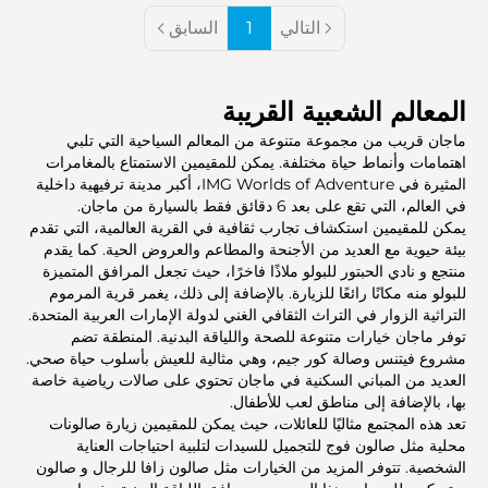
التالي
1
السابق
المعالم الشعبية القريبة
ماجان قريب من مجموعة متنوعة من المعالم السياحية التي تلبي
اهتمامات وأنماط حياة مختلفة. يمكن للمقيمين الاستمتاع بالمغامرات
المثيرة في IMG Worlds of Adventure، أكبر مدينة ترفيهية داخلية
في العالم، التي تقع على بعد 6 دقائق فقط بالسيارة من ماجان.
يمكن للمقيمين استكشاف تجارب ثقافية في القرية العالمية، التي تقدم
بيئة حيوية مع العديد من الأجنحة والمطاعم والعروض الحية. كما يقدم
منتجع و نادي الحبتور للبولو ملاذًا فاخرًا، حيث تجعل المرافق المتميزة
للبولو منه مكانًا رائعًا للزيارة. بالإضافة إلى ذلك، يغمر قرية المرموم
التراثية الزوار في التراث الثقافي الغني لدولة الإمارات العربية المتحدة.
توفر ماجان خيارات متنوعة للصحة واللياقة البدنية. المنطقة تضم
مشروع فيتنس وصالة كور جيم، وهي مثالية للعيش بأسلوب حياة صحي.
العديد من المباني السكنية في ماجان تحتوي على صالات رياضية خاصة
بها، بالإضافة إلى مناطق لعب للأطفال.
تعد هذه المجتمع مثاليًا للعائلات، حيث يمكن للمقيمين زيارة صالونات
محلية مثل صالون فوج للتجميل للسيدات لتلبية احتياجات العناية
الشخصية. تتوفر المزيد من الخيارات مثل صالون زافا للرجال و صالون