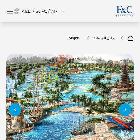
AED / SqFt. / AR
دليل المنطقة
Majan
‹
›