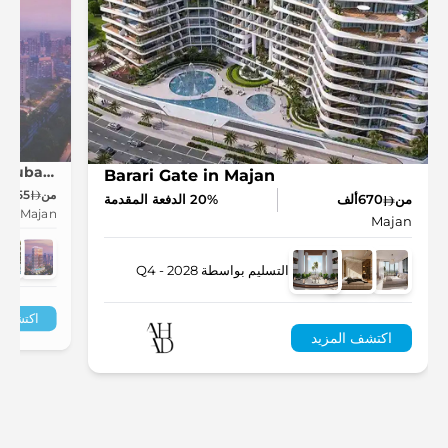
Binghatti Skyflame in Majan, Dubailand
Barari Gate in Majan
من
555ألف
من
670ألف
20% الدفعة المقدمة
Majan
Majan
التسليم بواسطة Q4 - 2028
اكتشف ا
اكتشف المزيد