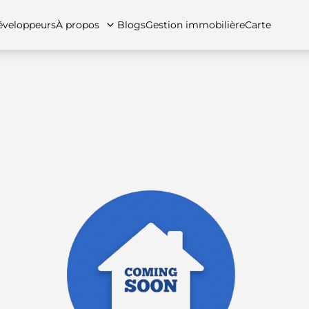
veloppeurs
À propos
Blogs
Gestion immobilière
Carte
tez-nous
artements
Appartements
Carrières
Villas
Villas
Maisons de ville
FAQs
Maison