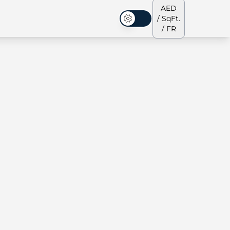
AED
/ SqFt.
Mode sombre
/ FR
s de ville
Notre équipe
Penthouses
Penthouses