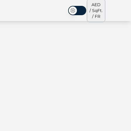
AED
/ SqFt.
Mode sombre
/ FR
s de ville
Notre équipe
Penthouses
Penthouses