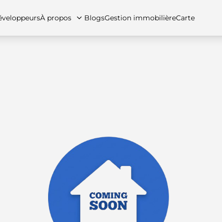
veloppeurs
À propos
Blogs
Gestion immobilière
Carte
tez-nous
artements
Appartements
Carrières
Villas
Villas
Maisons de ville
FAQs
Maison