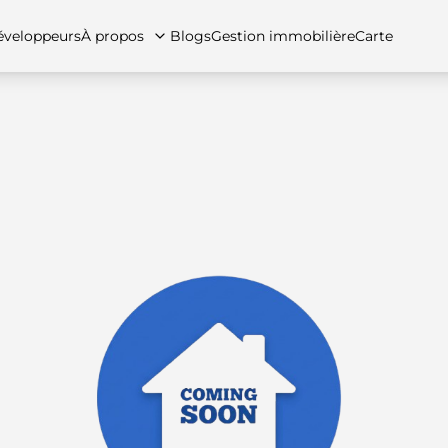
veloppeurs
À propos
Blogs
Gestion immobilière
Carte
tez-nous
artements
Appartements
Carrières
Villas
Villas
Maisons de ville
FAQs
Maison