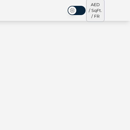
AED
/ SqFt.
Mode sombre
/ FR
s de ville
Notre équipe
Penthouses
Penthouses