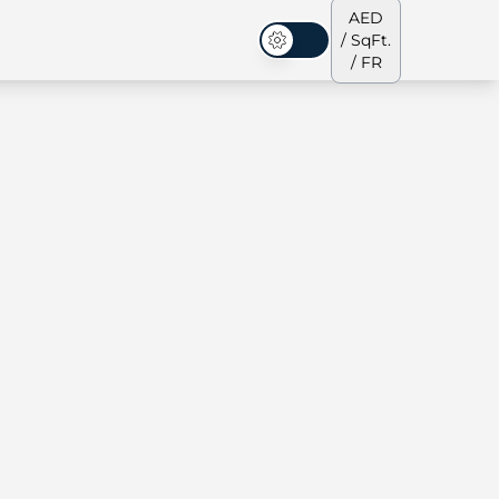
AED
/ SqFt.
Mode sombre
/ FR
s de ville
Notre équipe
Penthouses
Penthouses