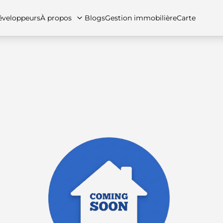
veloppeurs
À propos
Blogs
Gestion immobilière
Carte
tez-nous
artements
Appartements
Carrières
Villas
Villas
Maisons de ville
FAQs
Maison