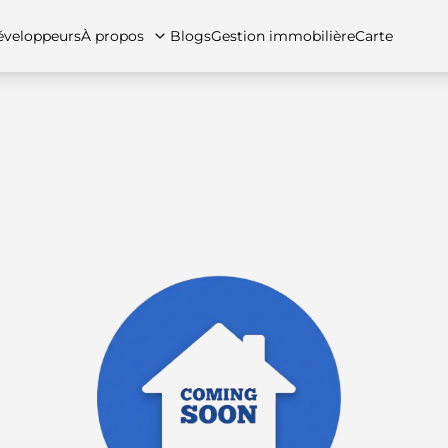
veloppeurs
À propos
Blogs
Gestion immobilière
Carte
tez-nous
artements
Appartements
Carrières
Villas
Villas
Maisons de ville
FAQs
Maison