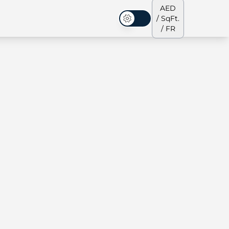
AED
/ SqFt.
Mode sombre
/ FR
s de ville
Notre équipe
Penthouses
Penthouses