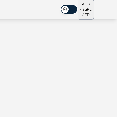
AED
/ SqFt.
Mode sombre
/ FR
s de ville
Notre équipe
Penthouses
Penthouses