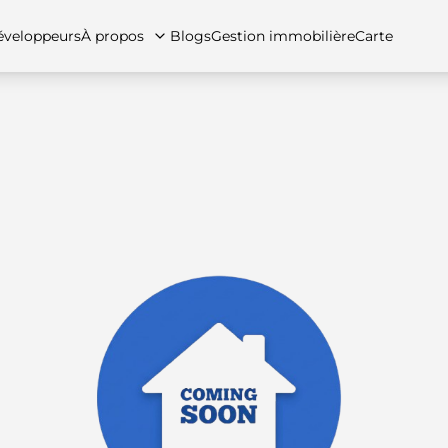
veloppeurs
À propos
Blogs
Gestion immobilière
Carte
tez-nous
artements
Appartements
Carrières
Villas
Villas
Maisons de ville
FAQs
Maison