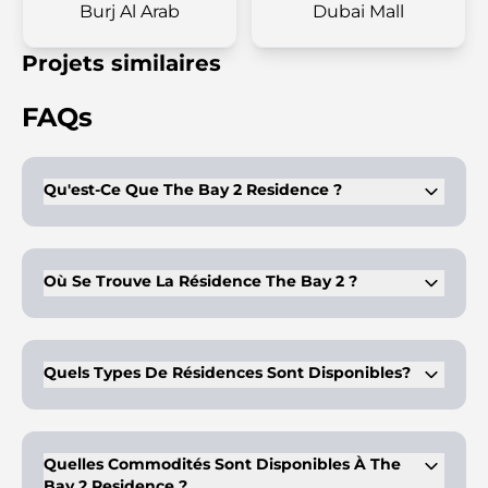
Burj Al Arab
Dubai Mall
Projets similaires
FAQs
Qu'est-Ce Que The Bay 2 Residence ?
La Bay 2 Residence est un complexe en bord de mer sur l'île
de Yas proposant des studios, des appartements de 4
chambres et des maisons de ville.
Où Se Trouve La Résidence The Bay 2 ?
Il est situé sur l'île de Yas, à Abu Dhabi, avec une vue
imprenable sur le front de mer et à proximité des principales
attractions comme Ferrari World et Yas Waterworld.
Quels Types De Résidences Sont Disponibles?
Le développement offre une variété de studios,
d'appartements de 1 à 4 chambres et de maisons de ville de 3
à 4 chambres.
Quelles Commodités Sont Disponibles À The
Bay 2 Residence ?