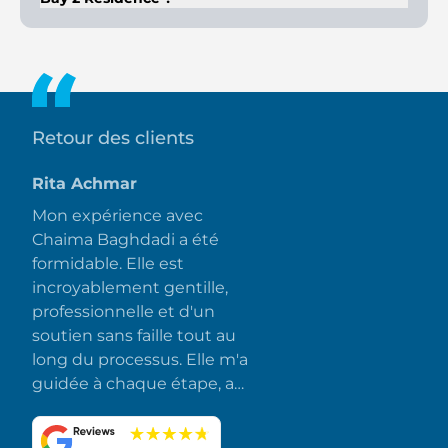
Les résidents bénéficient d'un accès à une salle de sport, une
piscine à débordement, une plage privée, des aires de jeux
pour enfants, des restaurants et des espaces commerciaux.
Retour des clients
Rita Achmar
Mon expérience avec
Chaima Baghdadi a été
formidable. Elle est
incroyablement gentille,
professionnelle et d'un
soutien sans faille tout au
long du processus. Elle m'a
guidée à chaque étape, a
répondu rapidement à
toutes mes questions et a