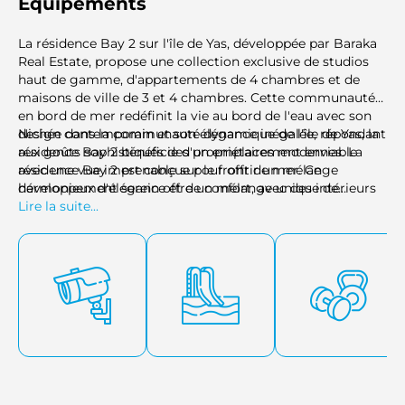
Équipements
La résidence Bay 2 sur l'île de Yas, développée par Baraka
Real Estate, propose une collection exclusive de studios
haut de gamme, d'appartements de 4 chambres et de
maisons de ville de 3 et 4 chambres. Cette communauté
en bord de mer redéfinit la vie au bord de l'eau avec son
design contemporain et son élégance inégalée, répondant
Nichée dans la communauté dynamique de l'île de Yas, la
aux goûts sophistiqués des propriétaires modernes. La
résidence Bay 2 bénéficie d'un emplacement enviable
résidence Bay 2 est conçue pour offrir un mélange
avec une vue imprenable sur le front de mer. Ce
harmonieux d'élégance et de confort, avec des intérieurs
développement serein offre un mélange unique de
méticuleusement conçus et des aménagements spacieux.
tranquillité et d'excitation, avec des attractions
Lire la suite...
emblématiques telles que Ferrari World, Warner Bros.
World et Yas Waterworld à quelques minutes.