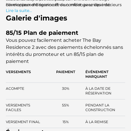
harmonieux d'élégance et de confort, avec des intérieurs
développement serein offre un mélange unique de
méticuleusement conçus et des aménagements spacieux.
tranquillité et d'excitation, avec des attractions
Lire la suite...
emblématiques telles que Ferrari World, Warner Bros.
Galerie d'images
World et Yas Waterworld à quelques minutes.
85/15 Plan de paiement
Vous pouvez facilement acheter The Bay
Residence 2 avec des paiements échelonnés sans
intérêts
du promoteur et un 85/15 plan de
paiement
VERSEMENTS
PAIEMENT
ÉVÉNEMENT
MARQUANT
ACOMPTE
30%
À LA DATE DE
RÉSERVATION
VERSEMENTS
55%
PENDANT LA
FACILES
CONSTRUCTION
VERSEMENT FINAL
15%
À LA REMISE