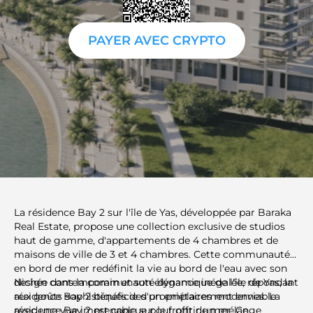
PAYER AVEC CRYPTO
La résidence Bay 2 sur l'île de Yas, développée par Baraka
Real Estate, propose une collection exclusive de studios
haut de gamme, d'appartements de 4 chambres et de
maisons de ville de 3 et 4 chambres. Cette communauté
en bord de mer redéfinit la vie au bord de l'eau avec son
design contemporain et son élégance inégalée, répondant
Nichée dans la communauté dynamique de l'île de Yas, la
aux goûts sophistiqués des propriétaires modernes. La
résidence Bay 2 bénéficie d'un emplacement enviable
résidence Bay 2 est conçue pour offrir un mélange
avec une vue imprenable sur le front de mer. Ce