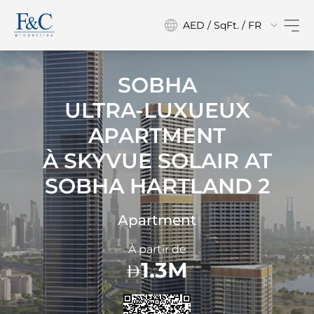
AED / SqFt. / FR
SOBHA
ULTRA-LUXUEUX
APARTMENT
À
SKYVUE SOLAIR AT
SOBHA HARTLAND 2
Apartment
À partir de
1.3M