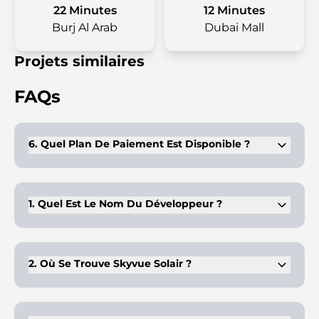
22 Minutes
12 Minutes
Burj Al Arab
Dubai Mall
Projets similaires
FAQs
6. Quel Plan De Paiement Est Disponible ?
Skyvue Solair propose un plan de paiement flexible 60/40,
avec 60 % pendant la construction et 40 % à la fin des
travaux.
1. Quel Est Le Nom Du Développeur ?
Skyvue Solair est développé par Sobha Realty, un nom
renommé dans l'immobilier à Dubaï.
2. Où Se Trouve Skyvue Solair ?
Le projet est situé au sein de Sobha Hartland II, offrant un
accès rapide aux principaux sites emblématiques de Dubaï.