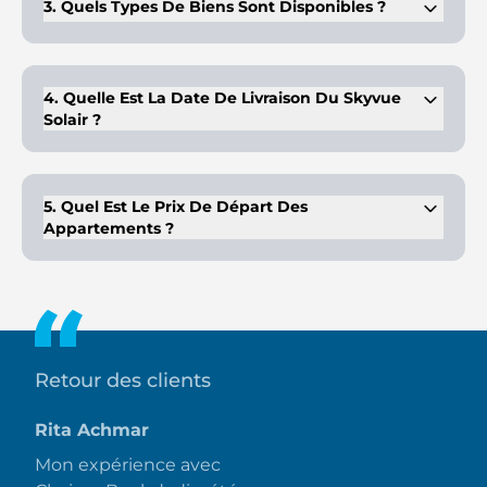
3. Quels Types De Biens Sont Disponibles ?
Skyvue Solair propose des appartements de 1 à 3 chambres
et des résidences occupant un étage entier.
4. Quelle Est La Date De Livraison Du Skyvue
Solair ?
La livraison est prévue pour le premier trimestre 2029, ce qui
laisse suffisamment de temps pour la construction.
5. Quel Est Le Prix De Départ Des
Appartements ?
Le prix de départ des appartements est de 1,3 million de
dirhams, offrant le luxe à un coût accessible.
Retour des clients
Rita Achmar
Mon expérience avec