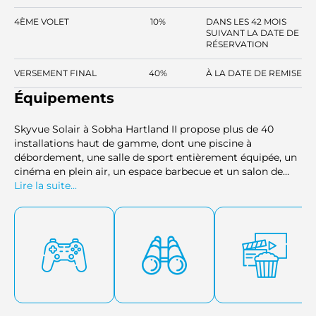
4ÈME VOLET
10%
DANS LES 42 MOIS
SUIVANT LA DATE DE
RÉSERVATION
VERSEMENT FINAL
40%
À LA DATE DE REMISE
Équipements
Skyvue Solair à Sobha Hartland II propose plus de 40
installations haut de gamme, dont une piscine à
débordement, une salle de sport entièrement équipée, un
cinéma en plein air, un espace barbecue et un salon de
méditation paisible. D'autres espaces de loisirs, tels qu'un
Lire la suite...
atelier d'art, une salle de jeux et un salon VIP, offrent aux
résidents de nombreuses occasions de se détendre et de
se rencontrer. Le complexe comprend également un
chemin de promenade paisible bordé de jardins
verdoyants, idéal pour une retraite sereine.