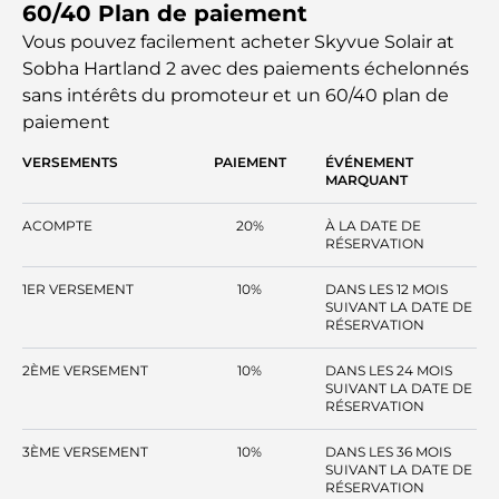
60/40 Plan de paiement
soin pour intégrer harmonieusement l'architecture
moderne au paysage naturel, offrant un cadre de vie à la
Vous pouvez facilement acheter Skyvue Solair at
fois paisible et contemporain. Située en plein cœur de la
Sobha Hartland 2 avec des paiements échelonnés
ville, à seulement 15 minutes du centre-ville de Dubaï et
sans intérêts
du promoteur et un 60/40 plan de
du Dubai Mall, elle bénéficie d'une excellente desserte.
paiement
Skyvue Solair propose un cadre de vie où le glamour se
conjugue à la sérénité, ce qui en fait un investissement
VERSEMENTS
PAIEMENT
ÉVÉNEMENT
idéal pour une clientèle exigeante sur le marché
MARQUANT
immobilier de Dubaï.
ACOMPTE
20%
À LA DATE DE
RÉSERVATION
1ER VERSEMENT
10%
DANS LES 12 MOIS
SUIVANT LA DATE DE
RÉSERVATION
2ÈME VERSEMENT
10%
DANS LES 24 MOIS
SUIVANT LA DATE DE
RÉSERVATION
3ÈME VERSEMENT
10%
DANS LES 36 MOIS
SUIVANT LA DATE DE
RÉSERVATION