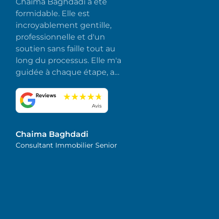
Chaima Baghdadi a été
formidable. Elle est
incroyablement gentille,
professionnelle et d'un
soutien sans faille tout au
long du processus. Elle m'a
guidée à chaque étape, a
répondu rapidement à
toutes mes questions et a
fait en sorte que tout se
Avis
déroule sans accroc et sans
stress. J'apprécie
Chaima Baghdadi
sincèrement son
Consultant Immobilier Senior
dévouement et son souci
du détail. Je la recommande
vivement !