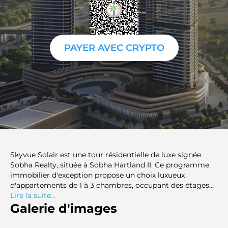
PAYER AVEC CRYPTO
Skyvue Solair est une tour résidentielle de luxe signée
Sobha Realty, située à Sobha Hartland II. Ce programme
immobilier d'exception propose un choix luxueux
d'appartements de 1 à 3 chambres, occupant des étages
entiers, et vise à offrir une expérience de vie incomparable.
Lire la suite...
Ses résidents peuvent admirer le spectaculaire centre-ville
Galerie d'images
de Dubaï, le sanctuaire de faune sauvage de Ras Al Khor
et l'immensité de la skyline. La tour a été conçue avec