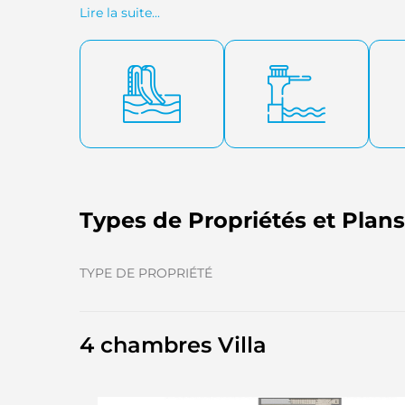
propices à la baignade et offre un accès facile aux p
Lire la suite...
Types de Propriétés et Plan
TYPE DE PROPRIÉTÉ
4 chambres Villa