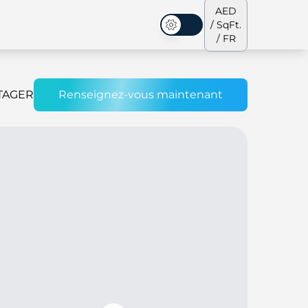
AED
/ SqFt.
Mode sombre
/ FR
TAGER
Renseignez-vous maintenant
s de ville
Notre équipe
Penthouses
Penthouses