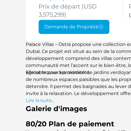
Prix de départ (USD
3,575,299)
Demande de Propriété
Palace Villas – Ostra propose une collection ex
Dubaï. Ce projet est situé au sein de la com
développement comprend des villas contempo
communauté met l’accent sur le bien-être, l
agréable pour les résidents.
Elle se trouve à proximité de jardins verdoyant
de nombreux espaces paisibles que les propri
détendre. Il permet des baignades au lever du 
invite à la relaxation. Le développement offre
nature. C’est un sanctuaire d’exception en bo
Lire la suite...
Galerie d'images
retour sur investissement.
80/20 Plan de paiement