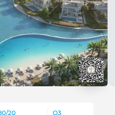
80/20
Q3