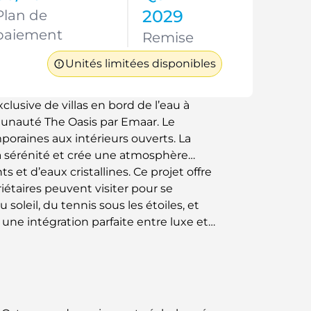
2029
Plan de
paiement
Remise
Unités limitées disponibles
clusive de villas en bord de l’eau à
munauté The Oasis par Emaar. Le
raines aux intérieurs ouverts. La
a sérénité et crée une atmosphère
s et d’eaux cristallines. Ce projet offre
étaires peuvent visiter pour se
soleil, du tennis sous les étoiles, et
 une intégration parfaite entre luxe et
rd de l’eau avec un fort potentiel de