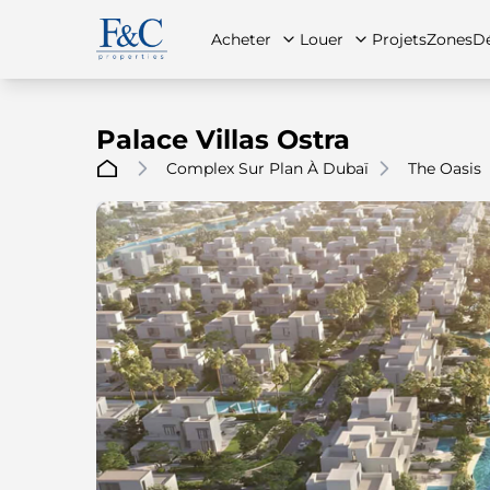
Acheter
Louer
Projets
Zones
Dé
Palace Villas Ostra
Complex Sur Plan À Dubaï
The Oasis
À propos de nous
Toutes les propriétés
Toutes les propriétés
Contac
App