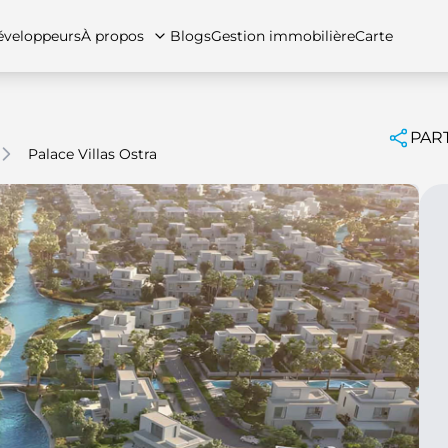
veloppeurs
À propos
Blogs
Gestion immobilière
Carte
PAR
Palace Villas Ostra
tez-nous
artements
Appartements
Carrières
Villas
Villas
Maisons de ville
FAQs
Maison