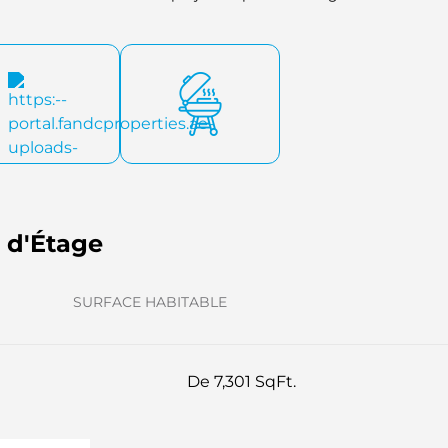
lages.
s d'Étage
SURFACE HABITABLE
De 7,301 SqFt.