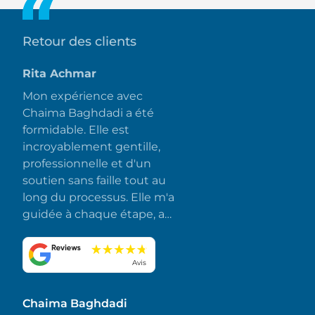
Retour des clients
Rita Achmar
Mon expérience avec
Chaima Baghdadi a été
formidable. Elle est
incroyablement gentille,
professionnelle et d'un
soutien sans faille tout au
long du processus. Elle m'a
guidée à chaque étape, a
répondu rapidement à
toutes mes questions et a
fait en sorte que tout se
Avis
déroule sans accroc et sans
stress. J'apprécie
Chaima Baghdadi