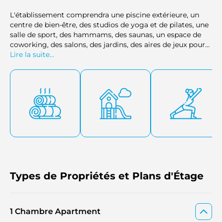
L'établissement comprendra une piscine extérieure, un
centre de bien-être, des studios de yoga et de pilates, une
salle de sport, des hammams, des saunas, un espace de
coworking, des salons, des jardins, des aires de jeux pour
enfants et des salles de jeux vidéo. Parmi les autres
Lire la suite...
services proposés figurent la conciergerie, le service
voiturier, le ménage et un programme d'activités de
loisirs. Des espaces ombragés et des aménagements
paysagers sont aménagés quotidiennement. L'ensemble
des prestations est conçu pour offrir une fonctionnalité
optimale sans redondance.
Types de Propriétés et Plans d'Étage
1 Chambre Apartment