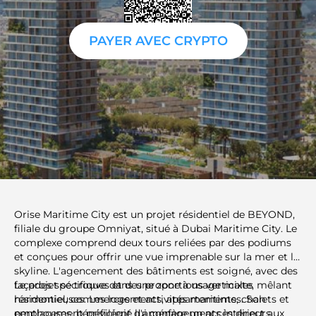
PAYER AVEC CRYPTO
Orise Maritime City est un projet résidentiel de BEYOND,
filiale du groupe Omniyat, situé à Dubai Maritime City. Le
complexe comprend deux tours reliées par des podiums
et conçues pour offrir une vue imprenable sur la mer et la
skyline. L'agencement des bâtiments est soigné, avec des
façades spécifiques et des proportions verticales
Le projet se trouve dans une zone à usage mixte, mêlant
harmonieuses. Les logements, appartements, chalets et
résidentiel, commerces et activités maritimes. Son
penthouses, bénéficient d'aménagements intérieurs
emplacement privilégié lui confère un accès direct aux