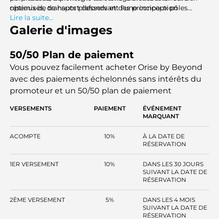
optimisés, de hauts plafonds et d'une conception
réseaux de transport desservant les principaux pôles
domotique.
d'affaires et de loisirs. La stratégie globale met l'accent
Lire la suite...
sur une architecture contemporaine, un cadre de vie
Galerie d'images
communautaire planifié et un mode de vie fonctionnel en
bord de mer. Aucune information concernant les prix ou
50/50 Plan de paiement
les modalités de paiement n'est disponible ici.
Vous pouvez facilement acheter Orise by Beyond
avec des paiements échelonnés sans intérêts
du
promoteur et un 50/50 plan de paiement
VERSEMENTS
PAIEMENT
ÉVÉNEMENT
MARQUANT
ACOMPTE
10%
À LA DATE DE
RÉSERVATION
1ER VERSEMENT
10%
DANS LES 30 JOURS
SUIVANT LA DATE DE
RÉSERVATION
2ÈME VERSEMENT
5%
DANS LES 4 MOIS
SUIVANT LA DATE DE
RÉSERVATION