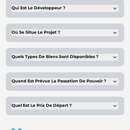
versements échelonnés et un paiement final à la fin.
Qui Est Le Développeur ?
BEYOND, filiale du groupe Omniyat, développe le projet et
supervise les normes de construction.
Où Se Situe Le Projet ?
Il est situé à Dubai Maritime City et bénéficie d'un accès
direct aux principaux quartiers et aéroports.
Quels Types De Biens Sont Disponibles ?
Le projet comprend des appartements, des chalets et des
penthouses aux agencements et configurations variés.
Quand Est Prévue La Passation De Pouvoir ?
La livraison est prévue pour le premier trimestre 2028,
comme indiqué dans le calendrier de développement actuel.
Quel Est Le Prix De Départ ?
Les prix débutent à 1,9 million de dirhams (AED), en fonction
du type et de la taille de l'unité choisie.