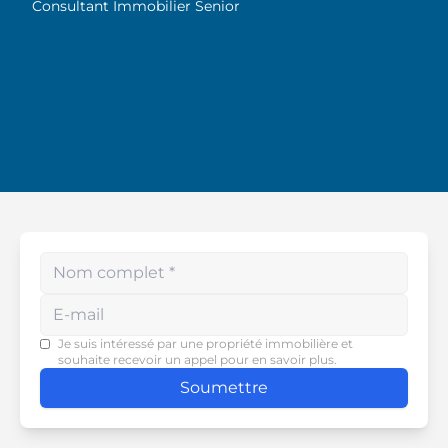
sincèrement son
Consultant Immobilier Senior
dévouement et son souci
du détail. Je la recommande
vivement !
Enter your phone number
Je suis intéressé par une propriété immobilière et
souhaite recevoir un appel pour en savoir plus.
Soumettre