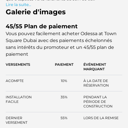
développement. Ce projet inspire la tranquillité grâce à
Lire la suite...
son architecture moderne. Les intérieurs uniques des
Galerie d'images
unités à Odessa optimisent l’espace et la lumière
naturelle, tout en offrant un design élégant pour créer
45/55 Plan de paiement
l’endroit idéal où vivre.
Vous pouvez facilement acheter Odessa at Town
Square Dubai avec des paiements échelonnés
sans intérêts
du promoteur et un 45/55 plan de
paiement
VERSEMENTS
PAIEMENT
ÉVÉNEMENT
MARQUANT
ACOMPTE
10%
À LA DATE DE
RÉSERVATION
INSTALLATION
35%
PENDANT LA
FACILE
PÉRIODE DE
CONSTRUCTION
DERNIER
55%
LORS DE LA REMISE
VERSEMENT