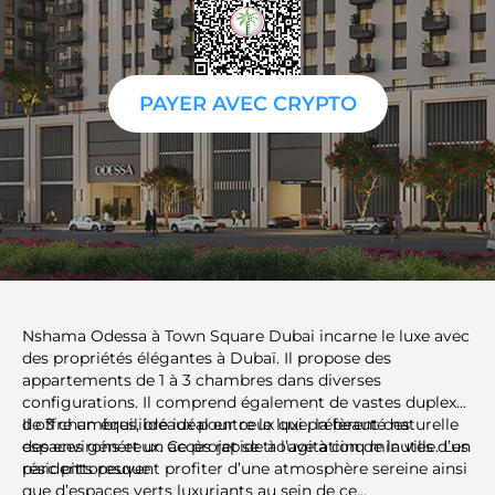
PAYER AVEC CRYPTO
Nshama Odessa à Town Square Dubai incarne le luxe avec
des propriétés élégantes à Dubaï. Il propose des
appartements de 1 à 3 chambres dans diverses
configurations. Il comprend également de vastes duplex
de 3 chambres, idéaux pour ceux qui préfèrent des
Il offre un équilibre idéal entre le luxe, la beauté naturelle
espaces généreux. Ce projet se trouve à cinq minutes d’un
des environs et un accès rapide à l’agitation de la ville. Les
parc pittoresque.
résidents peuvent profiter d’une atmosphère sereine ainsi
que d’espaces verts luxuriants au sein de ce