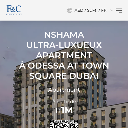
AED / SqFt. / FR
NSHAMA
ULTRA-LUXUEUX
APARTMENT
À
ODESSA AT TOWN
SQUARE DUBAI
Apartment
À partir de
1M