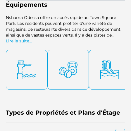
Équipements
Nshama Odessa offre un accès rapide au Town Square
Park. Les résidents peuvent profiter d'une variété de
magasins, de restaurants divers dans ce développement,
ainsi que de vastes espaces verts. Il y a des pistes de
jogging et de cyclisme, ainsi que des sentiers de marche.
Lire la suite...
Le développement comprend des aires de jeux pour
enfants et des piscines. Il dispose également de salles de
sport ainsi que de structures de skateboard à proximité
pour rester actif. Des équipements modernes tels que des
écoles, des hôpitaux pour tous types de soins de santé et
des mosquées sont également disponibles à proximité.
Types de Propriétés et Plans d'Étage