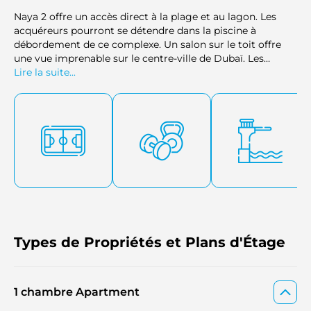
Naya 2 offre un accès direct à la plage et au lagon. Les
acquéreurs pourront se détendre dans la piscine à
débordement de ce complexe. Un salon sur le toit offre
une vue imprenable sur le centre-ville de Dubaï. Les
résidents pourront profiter d'une salle de sport, de terrains
Lire la suite...
de basket et de sports. Parmi les autres équipements, on
compte un court de padel et des pistes cyclables. Les
familles trouveront également des piscines ombragées
pour les enfants ainsi que des aires de jeux.
Types de Propriétés et Plans d'Étage
1 chambre Apartment