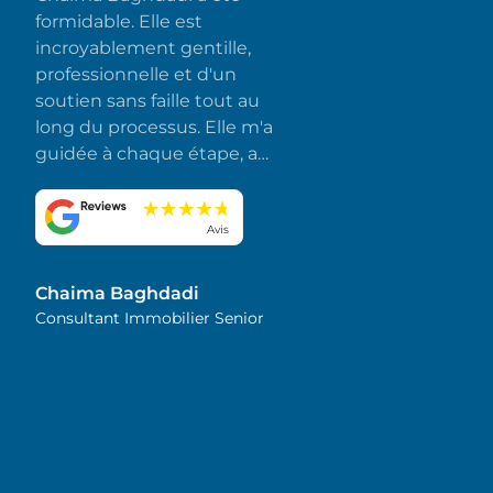
formidable. Elle est
incroyablement gentille,
professionnelle et d'un
soutien sans faille tout au
long du processus. Elle m'a
guidée à chaque étape, a
répondu rapidement à
toutes mes questions et a
fait en sorte que tout se
Avis
déroule sans accroc et sans
stress. J'apprécie
Chaima Baghdadi
sincèrement son
Consultant Immobilier Senior
dévouement et son souci
du détail. Je la recommande
vivement !