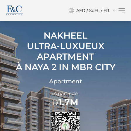
AED / SqFt. / FR
NAKHEEL
ULTRA-LUXUEUX
APARTMENT
À
NAYA 2 IN MBR CITY
Apartment
À partir de
1.7M