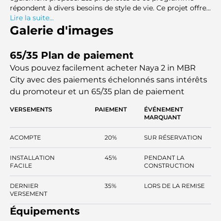
répondent à divers besoins de style de vie. Ce projet offre
un cadre de vie haut de gamme dans un emplacement
Lire la suite...
privilégié aux Émirats. Naya 2 allie architecture moderne
Galerie d'images
et prestations de luxe, incarnant parfaitement la vie
urbaine.
65/35 Plan de paiement
Vous pouvez facilement acheter Naya 2 in MBR
City avec des paiements échelonnés sans intérêts
du promoteur et un 65/35 plan de paiement
VERSEMENTS
PAIEMENT
ÉVÉNEMENT
MARQUANT
ACOMPTE
20%
SUR RÉSERVATION
INSTALLATION
45%
PENDANT LA
FACILE
CONSTRUCTION
DERNIER
35%
LORS DE LA REMISE
VERSEMENT
Équipements