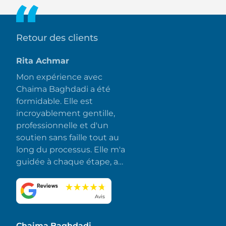
Retour des clients
Rita Achmar
Mon expérience avec
Chaima Baghdadi a été
formidable. Elle est
incroyablement gentille,
professionnelle et d'un
soutien sans faille tout au
long du processus. Elle m'a
guidée à chaque étape, a
répondu rapidement à
toutes mes questions et a
fait en sorte que tout se
Avis
déroule sans accroc et sans
stress. J'apprécie
Chaima Baghdadi