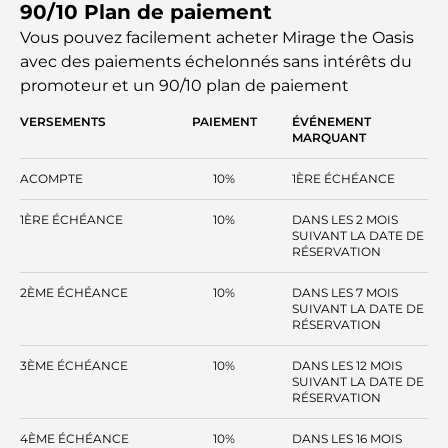
90/10 Plan de paiement
vie premium avec des commodités modernes au Mirage.
Les individus à la recherche d'un environnement paisible
Vous pouvez facilement acheter Mirage the Oasis
pour s'installer peuvent explorer les propriétés de ce
avec des paiements échelonnés sans intérêts
du
développement exceptionnel.
promoteur et un 90/10 plan de paiement
VERSEMENTS
PAIEMENT
ÉVÉNEMENT
MARQUANT
ACOMPTE
10%
1ÈRE ÉCHÉANCE
1ÈRE ÉCHÉANCE
10%
DANS LES 2 MOIS
SUIVANT LA DATE DE
RÉSERVATION
2ÈME ÉCHÉANCE
10%
DANS LES 7 MOIS
SUIVANT LA DATE DE
RÉSERVATION
3ÈME ÉCHÉANCE
10%
DANS LES 12 MOIS
SUIVANT LA DATE DE
RÉSERVATION
4ÈME ÉCHÉANCE
10%
DANS LES 16 MOIS