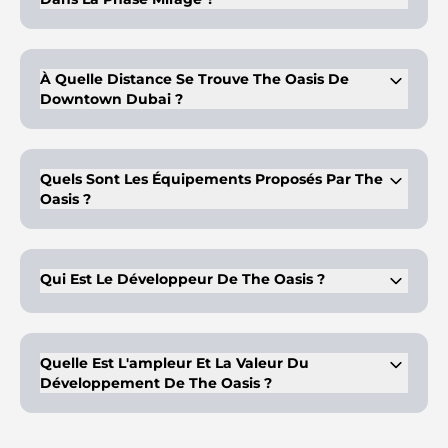
Des villas et des mansions de 5 à 6 chambres à coucher.
À Quelle Distance Se Trouve The Oasis De
Downtown Dubai ?
À seulement 30 minutes.
Quels Sont Les Équipements Proposés Par The
Oasis ?
Des unités résidentielles premium avec des équipements
incroyables.
Qui Est Le Développeur De The Oasis ?
Emaar Properties, un promoteur immobilier résidentiel de
premier plan à Dubaï.
Quelle Est L'ampleur Et La Valeur Du
Développement De The Oasis ?
Il s'étend sur 100 millions de pieds carrés et vaut environ 20
milliards de dollars.