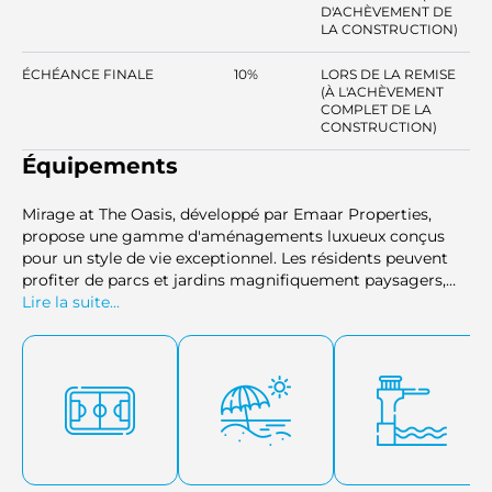
D'ACHÈVEMENT DE
LA CONSTRUCTION)
ÉCHÉANCE FINALE
10%
LORS DE LA REMISE
(À L'ACHÈVEMENT
COMPLET DE LA
CONSTRUCTION)
Équipements
Mirage at The Oasis, développé par Emaar Properties,
propose une gamme d'aménagements luxueux conçus
pour un style de vie exceptionnel. Les résidents peuvent
profiter de parcs et jardins magnifiquement paysagers,
d'une pelouse pour événements pour des
Lire la suite...
rassemblements, et d'un boulevard animé. Pour les
passionnés de fitness, le développement comprend une
salle de sport en plein air et des terrains de sport. Le
centre communautaire renforce l'engagement social,
tandis que la scène de la cascade et les zones de BBQ
offrent des cadres parfaits pour des activités en plein air.
Avec ces commodités modernes, Mirage at The Oasis
offre un mélange harmonieux de luxe, de nature et de