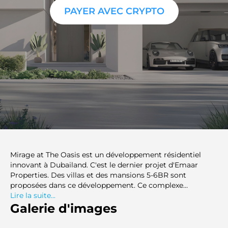
PAYER AVEC CRYPTO
Mirage at The Oasis est un développement résidentiel
innovant à Dubailand. C'est le dernier projet d'Emaar
Properties. Des villas et des mansions 5-6BR sont
proposées dans ce développement. Ce complexe
résidentiel allie parfaitement luxe et nature. Ce
Lire la suite...
développement fait partie de la communauté The Oasis
Galerie d'images
d'Emaar Properties. Le projet Mirage a été annoncé en
2024. Les résidents peuvent profiter d'une expérience de