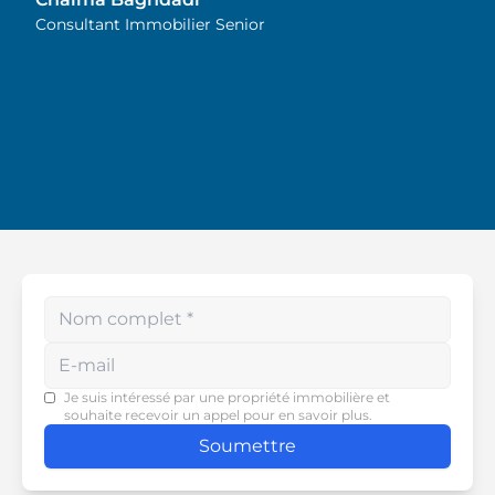
sincèrement son
Consultant Immobilier Senior
dévouement et son souci
du détail. Je la recommande
vivement !
Enter your phone number
Je suis intéressé par une propriété immobilière et
souhaite recevoir un appel pour en savoir plus.
Soumettre