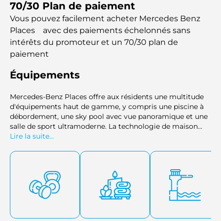
70/30 Plan de paiement
Dubai Mall et offre une vue pittoresque sur le célèbre Burj
Khalifa. Ce projet incarne une fusion inégalée de luxe, de
Vous pouvez facilement acheter Mercedes Benz
style et de confort.
Places⠀ avec des paiements échelonnés sans
intérêts
du promoteur et un 70/30 plan de
paiement
Équipements
Mercedes-Benz Places offre aux résidents une multitude
d'équipements haut de gamme, y compris une piscine à
débordement, une sky pool avec vue panoramique et une
salle de sport ultramoderne. La technologie de maison
intelligente assure une expérience de vie sans faille, tandis
Lire la suite...
que les services de spa et de conciergerie ajoutent une
touche de luxe. Les familles peuvent profiter de terrains de
jeux dédiés et d'une aire de jeux pour enfants, tandis que
des installations pour barbecue et des pelouses
verdoyantes offrent des espaces de détente. Des sols en
marbre, un système de refroidissement et de chauffage
central, la climatisation et une connectivité WiFi
garantissent un style de vie moderne et confortable.