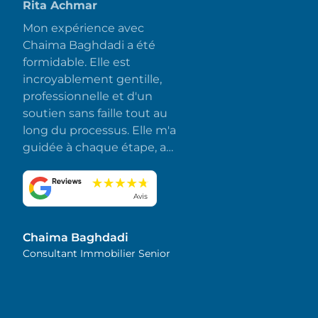
Rita Achmar
Mon expérience avec
Chaima Baghdadi a été
formidable. Elle est
incroyablement gentille,
professionnelle et d'un
soutien sans faille tout au
long du processus. Elle m'a
guidée à chaque étape, a
répondu rapidement à
toutes mes questions et a
fait en sorte que tout se
Avis
déroule sans accroc et sans
stress. J'apprécie
Chaima Baghdadi
sincèrement son
Consultant Immobilier Senior
dévouement et son souci
du détail. Je la recommande
vivement !