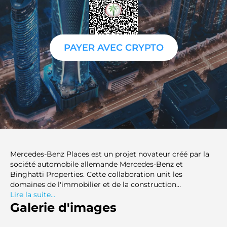
PAYER AVEC CRYPTO
Mercedes-Benz Places est un projet novateur créé par la
société automobile allemande Mercedes-Benz et
Binghatti Properties. Cette collaboration unit les
domaines de l'immobilier et de la construction
mécanique, cherchant à établir de nouvelles normes en
Lire la suite...
matière de design moderne exceptionnel et de vie
Galerie d'images
résidentielle. Située au cœur du centre-ville de Dubaï, la
propriété est entourée de lieux emblématiques comme le