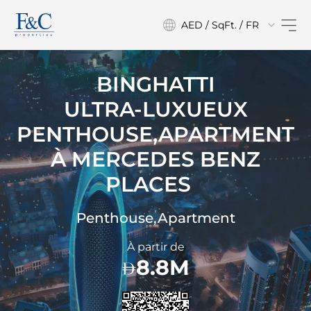
AED / SqFt. / FR
BINGHATTI
ULTRA-LUXUEUX
PENTHOUSE,APARTMENT
À
MERCEDES BENZ
PLACES⠀
Penthouse,Apartment
À partir de
8.8M