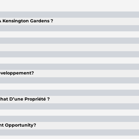
À Kensington Gardens ?
e ville et des villas de 3 à 7 chambres, entièrement 
i fait partie de la phase 2 de la ville internationale, ave
Développement?
spacieux, des espaces extérieurs paysagers et se trou
chat D’une Propriété ?
fert de propriété, offrant des conditions d’investissemen
nt Opportunity?