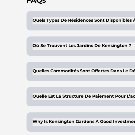
FAQs
Quels Types De Résidences Sont Disponibles 
Kensington Gardens propose des maisons d
Où Se Trouvent Les Jardins De Kensington ?
Il est situé dans le quartier d'Al Warsan, qu
autoroutes et aux transports en commun.
Quelles Commodités Sont Offertes Dans Le 
La communauté présente des aménagements 
d'établissements de santé.
Quelle Est La Structure De Paiement Pour L’a
Un paiement de 40 % est exigé lors du trans
Why Is Kensington Gardens A Good Investme