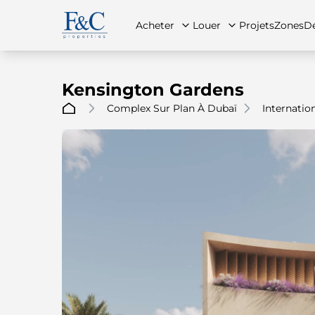
Acheter
Louer
Projets
Zones
Dé
Kensington Gardens
Complex Sur Plan À Dubaï
Internation
À propos de nous
Toutes les propriétés
Toutes les propriétés
Contac
App