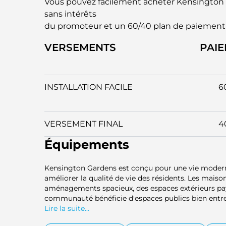
Vous pouvez facilement acheter Kensington
sans intérêts
du promoteur et un 60/40 plan de paiement
VERSEMENTS
PAI
INSTALLATION FACILE
6
VERSEMENT FINAL
4
Équipements
Kensington Gardens est conçu pour une vie moder
améliorer la qualité de vie des résidents. Les maisons
aménagements spacieux, des espaces extérieurs pay
communauté bénéficie d'espaces publics bien entret
d'établissements de santé, ce qui la rend parfaite po
Lire la suite...