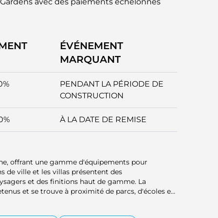
 Gardens avec des paiements échelonnés
EMENT
ÉVÉNEMENT
MARQUANT
0%
PENDANT LA PÉRIODE DE
CONSTRUCTION
0%
À LA DATE DE REMISE
ne, offrant une gamme d'équipements pour
 de ville et les villas présentent des
sagers et des finitions haut de gamme. La
enus et se trouve à proximité de parcs, d'écoles et
ur les familles.