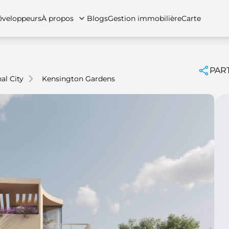
veloppeurs
À propos
Blogs
Gestion immobilière
Carte
PAR
al City
Kensington Gardens
tez-nous
artements
Appartements
Carrières
Villas
Villas
Maisons de ville
FAQs
Maison