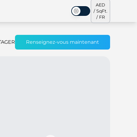
AED
/ SqFt.
Mode sombre
/ FR
TAGER
Renseignez-vous maintenant
s de ville
Notre équipe
Penthouses
Penthouses