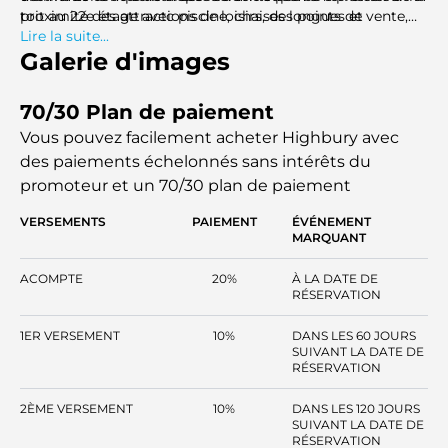
toit au 22e étage avec piscine, chaises longues et
proximité des attractions de loisirs, des points de vente,
installations de style cabane, offrant un refuge serein au
des établissements d'enseignement et des établissements
Lire la suite...
milieu de la ville animée.
de santé, garantissant commodité et accessibilité dans
Galerie d'images
tous les aspects de la vie.
70/30 Plan de paiement
Vous pouvez facilement acheter Highbury avec
des paiements échelonnés sans intérêts
du
promoteur et un 70/30 plan de paiement
VERSEMENTS
PAIEMENT
ÉVÉNEMENT
MARQUANT
ACOMPTE
20%
À LA DATE DE
RÉSERVATION
1ER VERSEMENT
10%
DANS LES 60 JOURS
SUIVANT LA DATE DE
RÉSERVATION
2ÈME VERSEMENT
10%
DANS LES 120 JOURS
SUIVANT LA DATE DE
RÉSERVATION