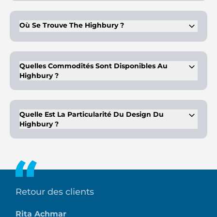
Le développement propose des studios, des appartements
de 1 à 4 chambres et des penthouses en duplex.
Où Se Trouve The Highbury ?
Il est situé dans la ville de Mohammed Bin Rashid (MBR), à
Dubaï.
Quelles Commodités Sont Disponibles Au
Highbury ?
Les installations comprennent une terrasse avec piscine sur
le toit, un gymnase, une aire de jeux pour enfants, des parcs,
des restaurants et des magasins de détail.
Quelle Est La Particularité Du Design Du
Highbury ?
Il présente une façade de grande hauteur avec des finitions
luxueuses et un design créatif, offrant des espaces de vie haut
de gamme.
Retour des clients
Rita Achmar