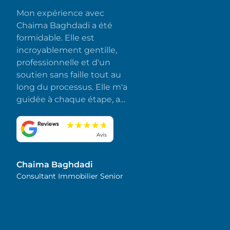
Mon expérience avec
Chaima Baghdadi a été
formidable. Elle est
incroyablement gentille,
professionnelle et d'un
soutien sans faille tout au
long du processus. Elle m'a
guidée à chaque étape, a
répondu rapidement à
toutes mes questions et a
fait en sorte que tout se
Avis
déroule sans accroc et sans
stress. J'apprécie
Chaima Baghdadi
sincèrement son
Consultant Immobilier Senior
dévouement et son souci
du détail. Je la recommande
vivement !