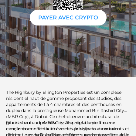
PAYER AVEC CRYPTO
The Highbury by Ellington Properties est un complexe
résidentiel haut de gamme proposant des studios, des
appartements de 1 à 4 chambres et des penthouses en
duplex dans la prestigieuse Mohammed Bin Rashid City
(MBR City), à Dubaï. Ce chef-d'œuvre architectural de
grande hauteur propose des espaces de vie luxueux
Situé au cœur de MBR City, The Highbury offre une
conçus pour offrir aux résidents le style de vie urbain
excellente connectivité avec les principaux monuments et
ultime. Le complexe dispose d'une superbe terrasse sur le
destinations de Dubaï. Les résidents peuvent profiter de la