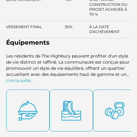
CONSTRUCTION DU
PROJET ACHEVÉE À
70 %
VERSEMENT FINAL
30%
À LA DATE
D'ACHÈVEMENT
Équipements
Les résidents de The Highbury peuvent profiter d'un style
de vie distinct et raffiné. La communauté est conçue pour
promouvoir un style de vie équilibré, offrant un quartier
accueillant avec des équipements haut de gamme et un
environnement social dynamique. Son emplacement
Lire la suite...
stratégique garantit un accès facile aux principales
destinations de Dubaï, ce qui en fait un choix idéal pour
les familles et les professionnels.