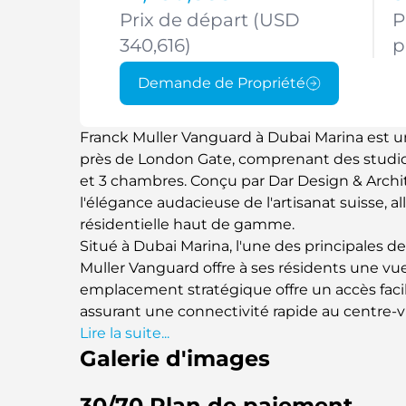
Prix de départ (USD
P
340,616)
p
Demande de Propriété
Franck Muller Vanguard à Dubai Marina est u
près de London Gate, comprenant des studio
et 3 chambres. Conçu par Dar Design & Archit
l'élégance audacieuse de l'artisanat suisse, a
résidentielle haut de gamme.
Situé à Dubai Marina, l'une des principales de
Muller Vanguard offre à ses résidents une vue 
emplacement stratégique offre un accès facil
assurant une connectivité rapide au centre-vil
de Dubaï. Airport, and other key areas.
Lire la suite...
Galerie d'images
30/70 Plan de paiement