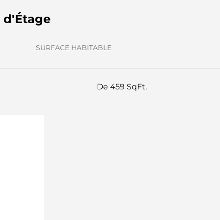
s d'Étage
SURFACE HABITABLE
De 459 SqFt.