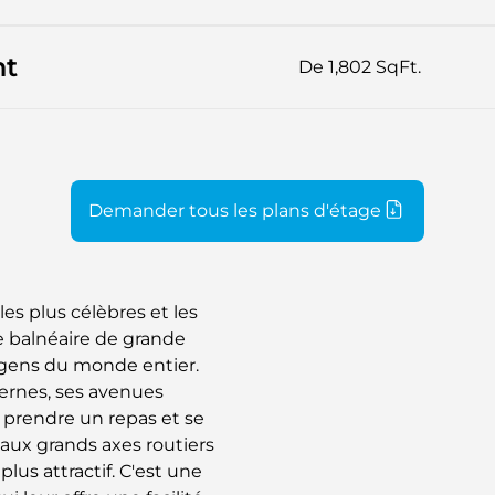
nt
De 1,802 SqFt.
Demander tous les plans d'étage
es plus célèbres et les
e balnéaire de grande
 gens du monde entier.
dernes, ses avenues
prendre un repas et se
 aux grands axes routiers
lus attractif. C'est une