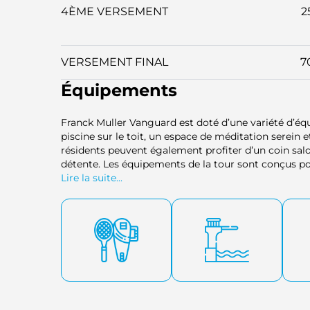
4ÈME VERSEMENT
2
VERSEMENT FINAL
7
Équipements
Franck Muller Vanguard est doté d’une variété d’
piscine sur le toit, un espace de méditation serein
résidents peuvent également profiter d’un coin salo
détente. Les équipements de la tour sont conçus pour
espaces qui favorisent la créativité, le bien-être et l’
Lire la suite...