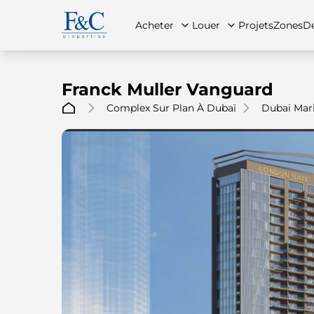
Acheter
Louer
Projets
Zones
Dé
Franck Muller Vanguard
Complex Sur Plan À Dubaï
Dubai Mar
À propos de nous
Toutes les propriétés
Toutes les propriétés
Contac
App