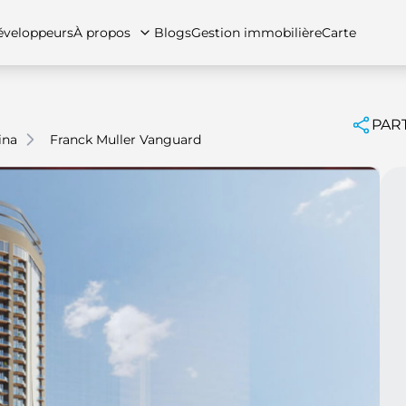
veloppeurs
À propos
Blogs
Gestion immobilière
Carte
PAR
ina
Franck Muller Vanguard
tez-nous
artements
Appartements
Carrières
Villas
Villas
Maisons de ville
FAQs
Maison