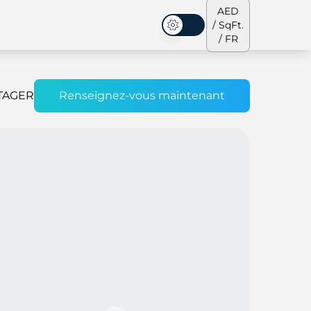
AED
/ SqFt.
Mode sombre
/ FR
TAGER
Renseignez-vous maintenant
s de ville
Notre équipe
Penthouses
Penthouses