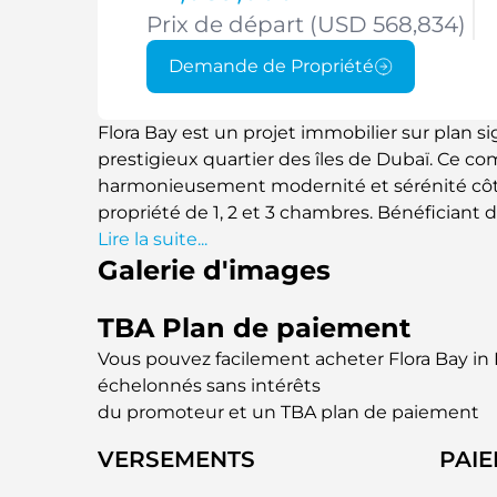
Prix de départ (USD 568,834)
Demande de Propriété
Flora Bay est un projet immobilier sur plan si
prestigieux quartier des îles de Dubaï. Ce c
harmonieusement modernité et sérénité côt
propriété de 1, 2 et 3 chambres. Bénéficiant
Bay promet un style de vie à la fois relaxant
Lire la suite...
Galerie d'images
surfaces, sont dotés de grandes baies vitrées 
lumière naturelle, offrant ainsi à leurs occup
mer. Ce projet redéfinit le luxe à Dubaï.
TBA Plan de paiement
Vous pouvez facilement acheter Flora Bay in
échelonnés sans intérêts
du promoteur et un TBA plan de paiement
VERSEMENTS
PAI