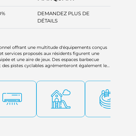
0%
DEMANDEZ PLUS DE
DÉTAILS
ptionnel offrant une multitude d'équipements conçus
 et services proposés aux résidents figurent une
quipée et une aire de jeux. Des espaces barbecue
t des pistes cyclables agrémenteront également le
oisirs et confort. De plus, la présence d'un service de
écoles et autres commodités au sein même du
 gamme.