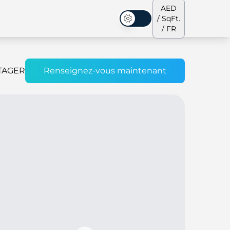
AED
/ SqFt.
Mode sombre
/ FR
TAGER
Renseignez-vous maintenant
s de ville
Notre équipe
Penthouses
Penthouses