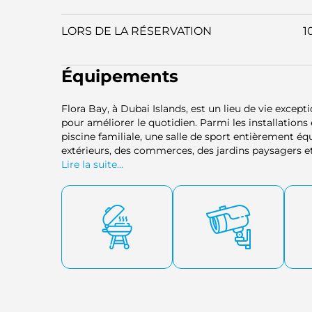
LORS DE LA RÉSERVATION
1
Équipements
Flora Bay, à Dubai Islands, est un lieu de vie exce
pour améliorer le quotidien. Parmi les installations
piscine familiale, une salle de sport entièrement é
extérieurs, des commerces, des jardins paysagers e
complexe, créant ainsi un cadre de vie idéal alliant l
Lire la suite...
sécurité 24h/24, ainsi que de restaurants, cafés, 
complexe, en font un quartier résidentiel haut de