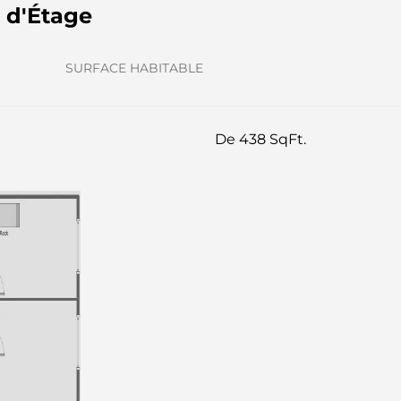
s d'Étage
SURFACE HABITABLE
De 438 SqFt.