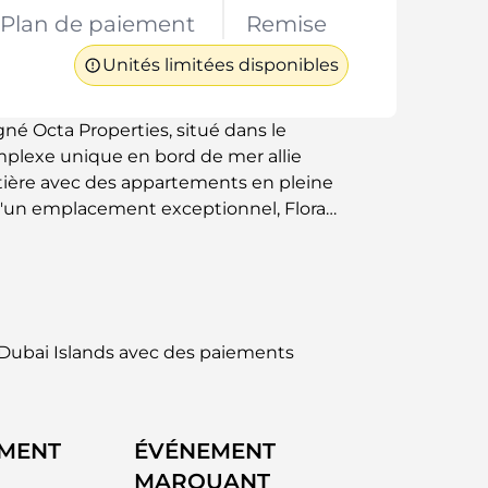
Plan de paiement
Remise
Unités limitées disponibles
gné Octa Properties, situé dans le
omplexe unique en bord de mer allie
ière avec des appartements en pleine
 d'un emplacement exceptionnel, Flora
 et pratique. Les appartements, aux vastes
et d'intérieurs élégants optimisant la
ants une vue imprenable sur le front de
 Dubai Islands avec des paiements
EMENT
ÉVÉNEMENT
MARQUANT