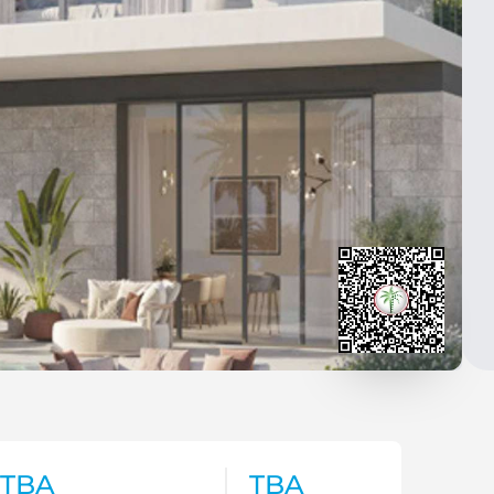
TBA
TBA