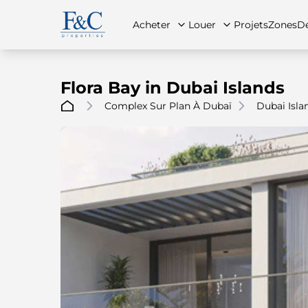
Acheter
Louer
Projets
Zones
Dé
Flora Bay in Dubai Islands
Complex Sur Plan À Dubaï
Dubai Isla
À propos de nous
Toutes les propriétés
Toutes les propriétés
Contac
App