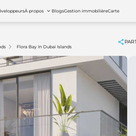
veloppeurs
À propos
Blogs
Gestion immobilière
Carte
PAR
nds
Flora Bay In Dubai Islands
tez-nous
artements
Appartements
Carrières
Villas
Villas
Maisons de ville
FAQs
Maison