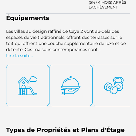
(5% / 4 MOIS) APRÈS
L'ACHÈVEMENT
Équipements
Les villas au design raffiné de Caya 2 vont au-delà des
espaces de vie traditionnels, offrant des terrasses sur le
toit qui offrent une couche supplémentaire de luxe et de
détente. Ces maisons contemporaines sont
soigneusement conçues pour assurer un espace
Lire la suite...
généreux, de l'intimité et une gamme d'équipements haut
de gamme.
Types de Propriétés et Plans d'Étage