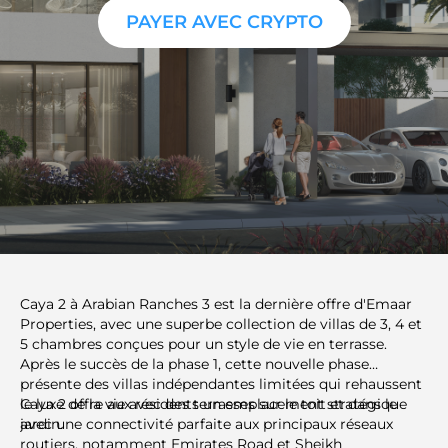
PAYER AVEC CRYPTO
Caya 2 à Arabian Ranches 3 est la dernière offre d'Emaar
Properties, avec une superbe collection de villas de 3, 4 et
5 chambres conçues pour un style de vie en terrasse.
Après le succès de la phase 1, cette nouvelle phase
présente des villas indépendantes limitées qui rehaussent
le luxe de la vie avec des terrasses sur le toit et dans le
Caya 2 offre aux résidents un emplacement stratégique
jardin.
avec une connectivité parfaite aux principaux réseaux
routiers, notamment Emirates Road et Sheikh