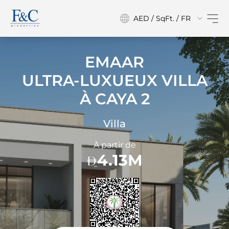
AED / SqFt. / FR
EMAAR
ULTRA-LUXUEUX VILLA
À
CAYA 2
Villa
À partir de
4.13M