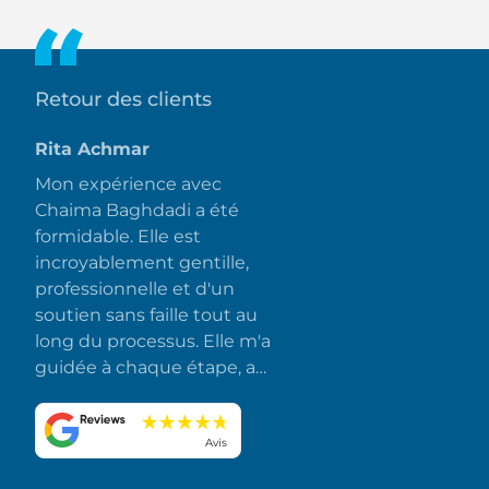
de verdure luxuriante, offrant un environnement serein et
relaxant loin du chaos urbain.
Retour des clients
Rita Achmar
Mon expérience avec
Chaima Baghdadi a été
formidable. Elle est
incroyablement gentille,
professionnelle et d'un
soutien sans faille tout au
long du processus. Elle m'a
guidée à chaque étape, a
répondu rapidement à
toutes mes questions et a
fait en sorte que tout se
Avis
déroule sans accroc et sans