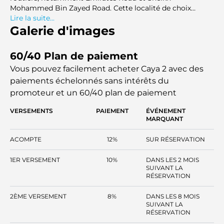
Mohammed Bin Zayed Road. Cette localité de choix
assure un accès facile aux principales destinations de
Lire la suite...
Dubaï, telles que l'Expo 2020, le Dubai Hills Mall, les pistes
Galerie d'images
cyclables d'Al Qudra et le futur plus grand aéroport du
monde.
60/40 Plan de paiement
Vous pouvez facilement acheter Caya 2 avec des
paiements échelonnés sans intérêts
du
promoteur et un 60/40 plan de paiement
VERSEMENTS
PAIEMENT
ÉVÉNEMENT
MARQUANT
ACOMPTE
12%
SUR RÉSERVATION
1ER VERSEMENT
10%
DANS LES 2 MOIS
SUIVANT LA
RÉSERVATION
2ÈME VERSEMENT
8%
DANS LES 8 MOIS
SUIVANT LA
RÉSERVATION