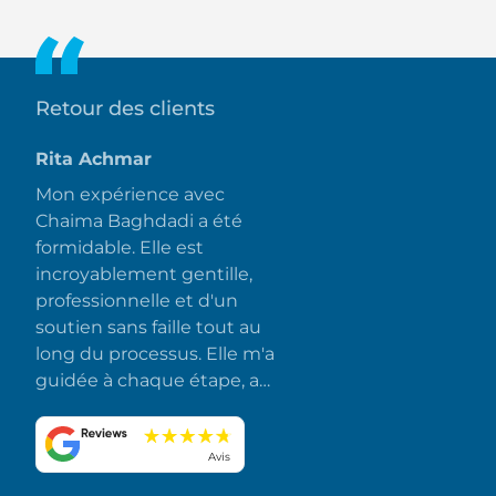
Burj Khalifa, de l'Opéra de Dubaï et du Dubai Mall.
Retour des clients
Rita Achmar
Mon expérience avec
Chaima Baghdadi a été
formidable. Elle est
incroyablement gentille,
professionnelle et d'un
soutien sans faille tout au
long du processus. Elle m'a
guidée à chaque étape, a
répondu rapidement à
toutes mes questions et a
fait en sorte que tout se
Avis
déroule sans accroc et sans