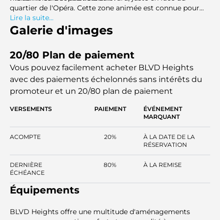
quartier de l'Opéra. Cette zone animée est connue pour
son atmosphère vibrante et ses initiatives culturelles, avec
Lire la suite...
une variété d'événements réunissant la communauté.
Galerie d'images
20/80 Plan de paiement
Vous pouvez facilement acheter BLVD Heights
avec des paiements échelonnés sans intérêts
du
promoteur et un 20/80 plan de paiement
VERSEMENTS
PAIEMENT
ÉVÉNEMENT
MARQUANT
ACOMPTE
20%
À LA DATE DE LA
RÉSERVATION
DERNIÈRE
80%
À LA REMISE
ÉCHÉANCE
Équipements
BLVD Heights offre une multitude d'aménagements