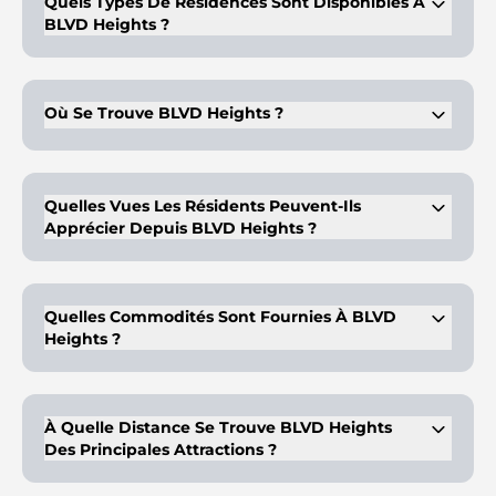
Quels Types De Résidences Sont Disponibles À
BLVD Heights ?
BLVD Heights propose des appartements de 1 à 4 chambres,
des penthouses et des duplex
Où Se Trouve BLVD Heights ?
Il est situé sur le boulevard Sheikh Mohammed Bin Rashid à
Downtown Dubai.
Quelles Vues Les Résidents Peuvent-Ils
Apprécier Depuis BLVD Heights ?
Les résidents peuvent profiter de vues panoramiques sur le
Burj Khalifa, la fontaine de Dubaï et la skyline de la ville.
Quelles Commodités Sont Fournies À BLVD
Heights ?
Les commodités comprennent un gymnase, un centre de
santé, une aire de jeux pour enfants, des parcs et un service
de concierge 24 heures sur 24.
À Quelle Distance Se Trouve BLVD Heights
Des Principales Attractions ?
BLVD Heights se trouve à seulement quelques minutes du