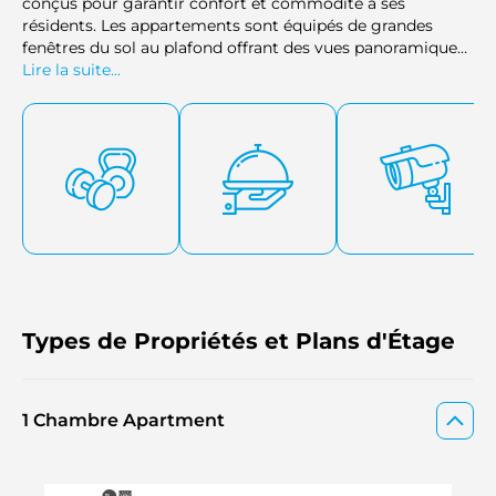
conçus pour garantir confort et commodité à ses
résidents. Les appartements sont équipés de grandes
fenêtres du sol au plafond offrant des vues panoramiques
sur la silhouette de Dubai, y compris sur le Burj Khalifa.
Lire la suite...
Types de Propriétés et Plans d'Étage
1 Chambre Apartment