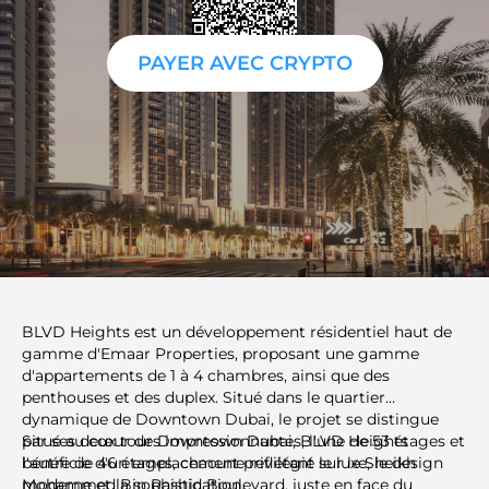
PAYER AVEC CRYPTO
BLVD Heights est un développement résidentiel haut de
gamme d'Emaar Properties, proposant une gamme
d'appartements de 1 à 4 chambres, ainsi que des
penthouses et des duplex. Situé dans le quartier
dynamique de Downtown Dubai, le projet se distingue
par ses deux tours impressionnantes, l'une de 53 étages et
Situé au cœur de Downtown Dubai, BLVD Heights
l'autre de 46 étages, chacune reflétant le luxe, le design
bénéficie d'un emplacement privilégié sur le Sheikh
moderne et la sophistication.
Mohammed Bin Rashid Boulevard, juste en face du