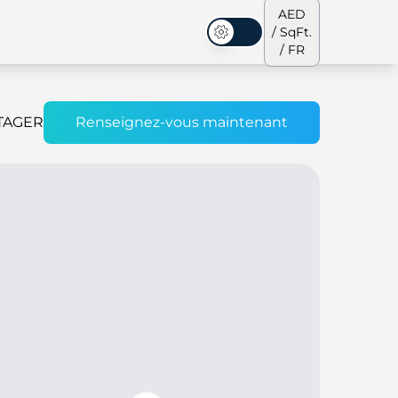
AED
/ SqFt.
Mode sombre
/ FR
TAGER
Renseignez-vous maintenant
s de ville
Notre équipe
Penthouses
Penthouses