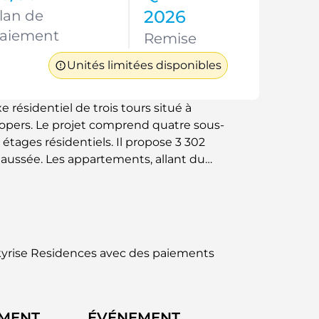
2026
lan de
aiement
Remise
Unités limitées disponibles
résidentiel de trois tours situé à
opers. Le projet comprend quatre sous-
étages résidentiels. Il propose 3 302
ussée. Les appartements, allant du
 991 pieds carrés (environ 39 à 185 m²) et
xa et d'électroménager Siemens. Ce
liards de dirhams émiratis (AED). Sa
est idéalement situé à proximité des
ans l'un des quartiers les plus
kyrise Residences avec des paiements
EMENT
ÉVÉNEMENT