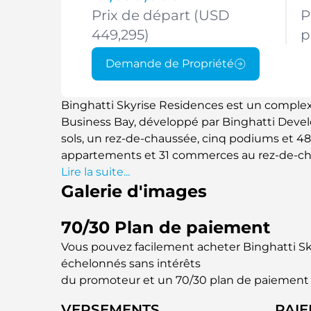
Prix de départ (USD
P
449,295)
p
Demande de Propriété
Binghatti Skyrise Residences est un complexe 
Business Bay, développé par Binghatti Devel
sols, un rez-de-chaussée, cinq podiums et 48 
appartements et 31 commerces au rez-de-cha
studio au T4, auront une superficie de 422 à 1
Lire la suite...
Galerie d'images
seront équipés de systèmes domotiques Ale
projet représente un investissement de 5 mil
livraison est prévue pour décembre 2026. Il 
70/30 Plan de paiement
complexes U-Bora, Volante, Eywa et Paragon, d
Vous pouvez facilement acheter Binghatti S
dynamiques du centre de Dubaï.
échelonnés sans intérêts
du promoteur et un 70/30 plan de paiement
VERSEMENTS
PAI