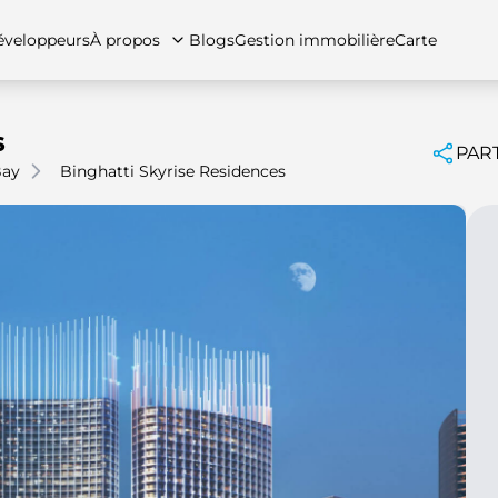
veloppeurs
À propos
Blogs
Gestion immobilière
Carte
s
PAR
Bay
Binghatti Skyrise Residences
tez-nous
artements
Appartements
Carrières
Villas
Villas
Maisons de ville
FAQs
Maison