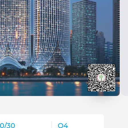
0/30
Q4