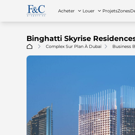
Acheter
Louer
Projets
Zones
Dé
Binghatti Skyrise Residence
Complex Sur Plan À Dubaï
Business 
À propos de nous
Toutes les propriétés
Toutes les propriétés
Contac
App